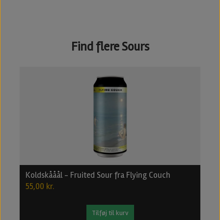
Find flere Sours
Koldskååål - Fruited Sour fra Flying Couch
R
55,00 kr.
6
Tilføj til kurv