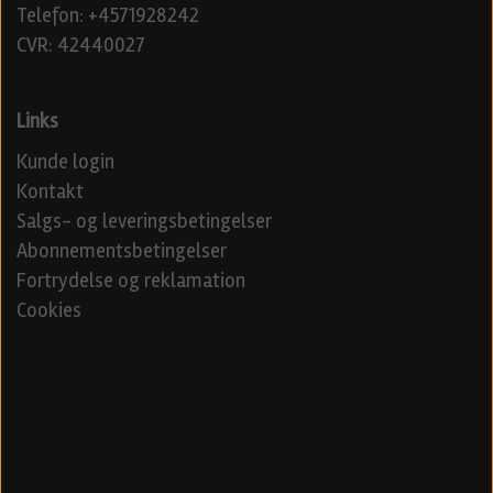
Telefon: +4571928242
CVR: 42440027
Links
Kunde login
Kontakt
Salgs- og leveringsbetingelser
Abonnementsbetingelser
Fortrydelse og reklamation
Cookies
Venner
Beerd - Craft beer distribution
Øl blog
Specialøl
Danske ølfestivaler 2024