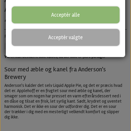
Anderson's
Acceptér alle
45,00 kr.
Fruited Sour med æble og kanel · ABV: 5,9% · Dåse: 33 cl.
Acceptér valgte
Andersons
Sour
Untappd
Varen kan desværre ikke købes, da der ikke er flere på lager
Sour med æble og kanel fra Anderson's
Brewery
Anderson's kalder det selv Liquid Apple Pie, og det er præcis hvad
det er. Applehoff er en frugtet sour med æble og kanel, der
smager som om nogen har presset en varm efterårsdessert ned i
en dåse og tilsat en frisk, let syrlig kant. Sødt, krydret og uventet
harmonisk. Det er ikke en sour der udfordrer dig. Det er en sour
der trækker i dig med en mesterligt velkendt komfort og slipper
dig ikke.