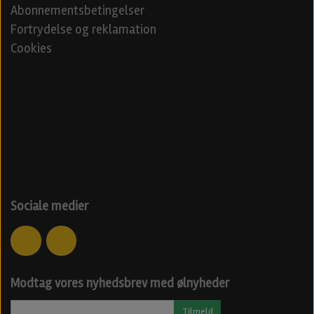
Abonnementsbetingelser
Fortrydelse og reklamation
Cookies
Venner
Beerd - Craft beer distribution
Øl blog
Specialøl
Danske ølfestivaler 2024
Sociale medier
Modtag vores nyhedsbrev med ølnyheder
Tilmeld