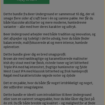
Dette bundle fra Beer Underground er sammensat til dig, der vil
smage flere sider af craft beer i én og samme pakke. Her får du
både klassiske ølstilarter og mere moderne, humledrevne
varianter – alle med hver deres karakter og udtryk.
Beer Underground arbejder med både tradition og innovation, og
det afspejler sig tydeligt i dette udvalg, hvor du både finder
balancerede, maltfokuserede øl og mere intense, humlede
oplevelser.
Dette bundle giver dig en bred smagsprofil:
Brown ale med nøddeagtige og karamelliserede maltnoter
Irish dry stout med tør finish, ristede toner og let bitterhed
Triple IPA med høj intensitet, frugtige humlenoter og fylde
West Coast IPA med klassisk bitterhed og frisk humleprofil
Røgøl med karakteristiske røgede noter og dybde
Det er en pakke, hvor du både får noget letdrikkeligt og noget,
der udfordrer smagsløgene.
Dette bundle er ideelt som introduktion til Beer Underground
eller som en varieret smagepakke, hvor du ikke låser dig fast på
én stil. Du får både bredde og kvalitet – og mulighed for at finde