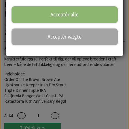
Beer Underground Bundle – 5
blandede øl
Acceptér alle
290,00 kr.
255,00 kr.
Acceptér valgte
Alsidigt bundle fra Beer Underground med 5 forskellige øl, der
spænder fra humlede IPA’er til mørk stout, klassisk brown ale og
karakterfuld røgøl. Perfekt til dig, der vil opleve bredden i craft
beer – både de letdrikkelige og de mere udfordrende stilarter.
Indeholder:
Order Of The Brown Brown Ale
Lighthouse Keeper Irish Dry Stout
Triple Dinner Triple IPA
California Banger West Coast IPA
Katastorfa 10th Anniversary Røgøl
Antal
Tilføj til kurv