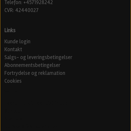
Telefon: +4571928242
CVR: 42440027
Links
Kunde login
Kontakt
Salgs- og leveringsbetingelser
Abonnementsbetingelser
Fortrydelse og reklamation
Cookies
Venner
Beerd - Craft beer distribution
Øl blog
Specialøl
Danske ølfestivaler 2024