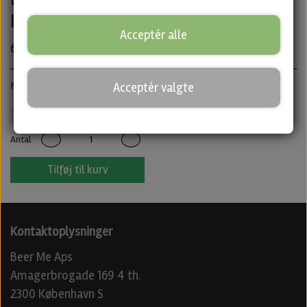
IPA fra Nepo
Acceptér alle
60,00 kr.
New England IPA · ABV: 6,4% · Dåse: 50 cl.
Acceptér valgte
Nepo
IPA
Untappd
Antal
Tilføj til kurv
Kontaktoplysninger
Beer Me Aps
Amagerbrogade 169 4 th.
2300 København S