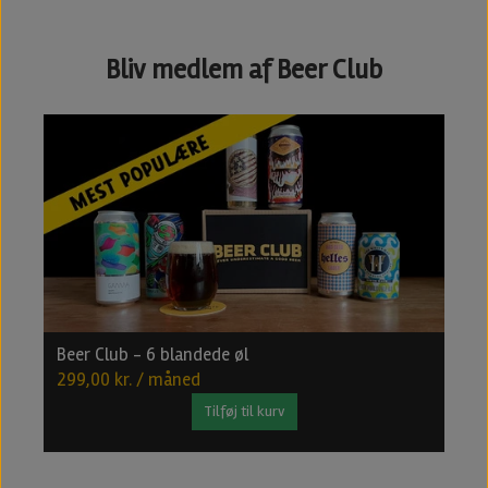
Bliv medlem af Beer Club
Beer Club - 6 blandede øl
B
299,00 kr. / måned
4
Tilføj til kurv