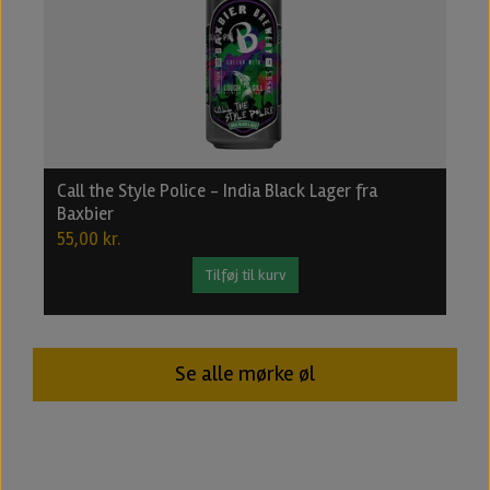
Call the Style Police - India Black Lager fra
B
Baxbier
2
55,00 kr.
2
Tilføj til kurv
Se alle mørke øl