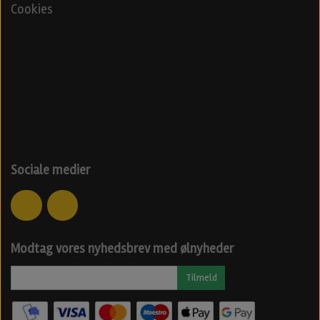
Cookies
Venner
Beerd - Craft beer distribution
Øl blog
Specialøl
Danske ølfestivaler 2024
Sociale medier
Modtag vores nyhedsbrev med ølnyheder
Tilmeld