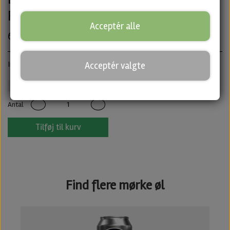
Porter fra Beer Underground
Acceptér alle
65,00 kr.
Imperial Baltic Porter · ABV: 10,5% · Dåse: 50 cl.
Acceptér valgte
Beer Underground
Mørkt
Untappd
Antal
Tilføj til kurv
Find flere mørke øl