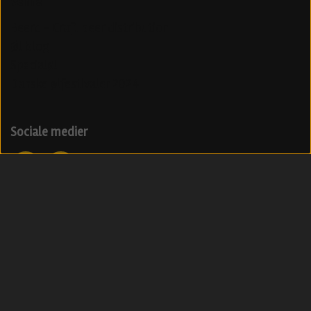
Venner
Beerd - Craft beer distribution
Øl blog
Specialøl
Danske ølfestivaler 2024
Sociale medier
Modtag vores nyhedsbrev med ølnyheder
Tilmeld