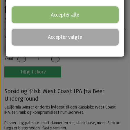
fra Beer Underground
Acceptér alle
55,00 kr.
West Cost IPA · ABV: 6,4% · Dåse: 50 cl.
Acceptér valgte
Beer Underground
IPA
Untappd
Antal
Tilføj til kurv
Sprød og frisk West Coast IPA fra Beer
Underground
California Banger er deres hyldest til den klassiske West Coast
IPA: tør, rank og kompromisløst humledrevet.
Pilsner- og pale ale-malt danner en ren, slank base, mens Simcoe
lægger bitterheden i faste rammer.