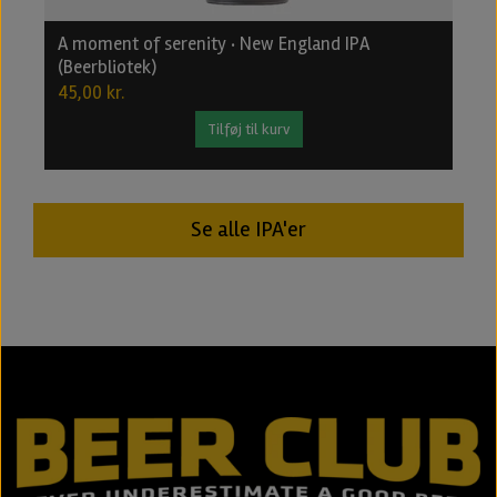
A moment of serenity · New England IPA
B
(Beerbliotek)
2
45,00 kr.
2
Tilføj til kurv
Se alle IPA'er