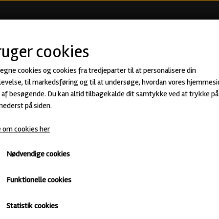
KØB ØL
BEER CLUB
ØLSMA
ruger cookies
 egne cookies og cookies fra tredjeparter til at personalisere din
Coffee Series - Indonesia - Imperia
evelse, til markedsføring og til at undersøge, hvordan vores hjemmesi
af besøgende. Du kan altid tilbagekalde dit samtykke ved at trykke på 
79,00 kr.
 nederst på siden.
 om cookies her
Imperial Stout · ABV: 11% · Flaske: 33 cl.
Blackout Brewing
Mørkt
Untappd
Nødvendige cookies
Funktionelle cookies
Antal
Statistik cookies
Tilføj til kurv