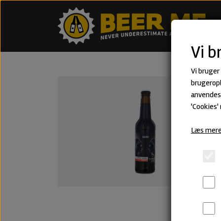
Vi b
Vi bruger
brugeropl
anvendes 
'Cookies'
Læs mere