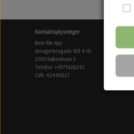
Kontaktoplysninger
Beer Me Aps
Amagerbrogade 169 4 th.
2300 København S
Telefon: +4571928242
CVR: 42440027