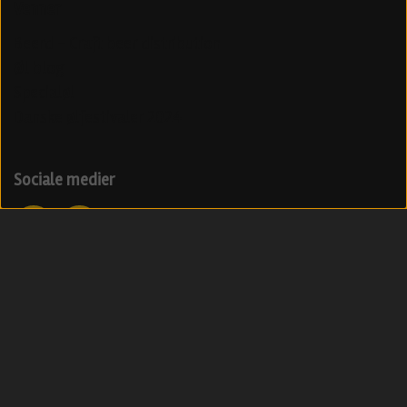
Venner
Beerd - Craft beer distribution
Øl blog
Specialøl
Danske ølfestivaler 2024
Sociale medier
Modtag vores nyhedsbrev med ølnyheder
Tilmeld