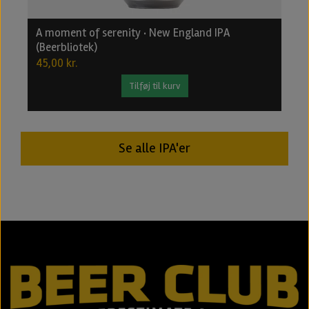
A moment of serenity · New England IPA
B
(Beerbliotek)
2
45,00 kr.
2
Tilføj til kurv
Se alle IPA'er