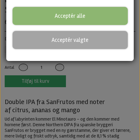
SanFrutos
Acceptér alle
60,00 kr.
Double IPA · ABV: 8,1% · Dåse: 44 cl.
Acceptér valgte
SanFrutos
IPA
Untappd
Antal
Tilføj til kurv
Double IPA fra SanFrutos med noter
af citrus, ananas og mango
Ud af labyrinten kommer El Minotauro – og den kommer med
hornene først. Denne Northern DIPA fra spanske bryggeri
SanFrutos er brygget med en ny gærstamme, der giver et tørrere,
mere livligt og friskt udtryk, samtidig med at de 8,1 % stadig