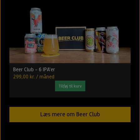
Beer Club - 6 IPA'er
299,00 kr. / måned
Tilføj til kurv
Læs mere om Beer Club