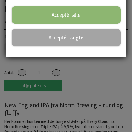
Brewing
Acceptér alle
70,00 kr.
Triple IPA · ABV: 9,5% · Dåse: 44 cl.
Acceptér valgte
Norm Brewing
IPA
Untappd
Antal
Tilføj til kurv
New England IPA fra Norm Brewing - rund og
fluffy
Her kommer humlen med de tunge støvler på. Every Cloud fra
Norm Brewing er en Triple IPA på 9,5 %, hvor der er skruet godt op
for både aroma, fylde og intensitet. Tropisk frugt, moden citrus