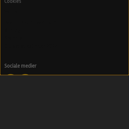
Cookies
Venner
Beerd - Craft beer distribution
Øl blog
Specialøl
Danske ølfestivaler 2024
Sociale medier
Modtag vores nyhedsbrev med ølnyheder
Tilmeld