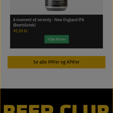
A moment of serenity · New England IPA
B
(Beerbliotek)
2
45,00 kr.
2
Tilføj til kurv
Se alle IPA'er og APA'er