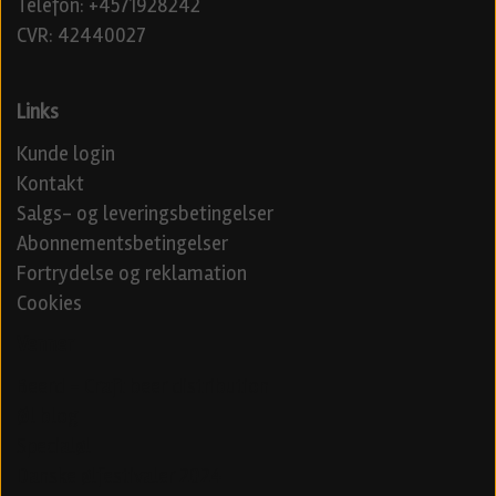
Telefon: +4571928242
CVR: 42440027
Links
Kunde login
Kontakt
Salgs- og leveringsbetingelser
Abonnementsbetingelser
Fortrydelse og reklamation
Cookies
Venner
Beerd - Craft beer distribution
Øl blog
Specialøl
Danske ølfestivaler 2024