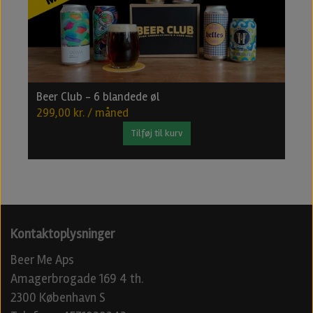
Beer Club - 6 blandede øl
B
299,00 kr. / måned
4
Tilføj til kurv
Kontaktoplysninger
Beer Me Aps
Amagerbrogade 169 4 th.
2300 København S