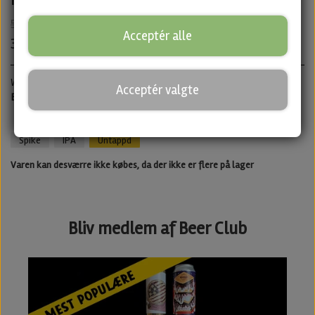
55,00 kr.
Acceptér alle
38,50 kr.
West Coast IPA · ABV: 6,5% · Dåse: 44 cl.
Acceptér valgte
Best before 29/07/2026 - Men stadig god efter
Spike
IPA
Untappd
Varen kan desværre ikke købes, da der ikke er flere på lager
Bliv medlem af Beer Club