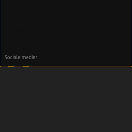
Venner
Beerd - Craft beer distribution
Øl blog
Specialøl
Danske ølfestivaler 2024
Sociale medier
Modtag vores nyhedsbrev med ølnyheder
Tilmeld