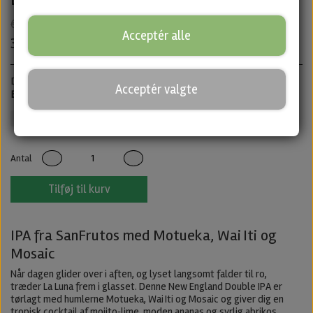
60,00 kr.
Acceptér alle
30,00 kr.
Double IPA · ABV: 7,9% · Dåse: 44 cl.
Acceptér valgte
Best before 01/07/2026 - Men stadig god efter
SanFrutos
IPA
Untappd
Antal
Tilføj til kurv
IPA fra SanFrutos med Motueka, Wai Iti og
Mosaic
Når dagen glider over i aften, og lyset langsomt falder til ro,
træder La Luna frem i glasset. Denne New England Double IPA er
tørlagt med humlerne Motueka, Wai Iti og Mosaic og giver dig en
tropisk cocktail af mojito‑lime, moden ananas og syrlig abrikos.