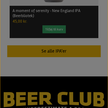
A moment of serenity · New England IPA
B
(Beerbliotek)
2
45,00 kr.
2
Tilføj til kurv
Se alle IPA'er