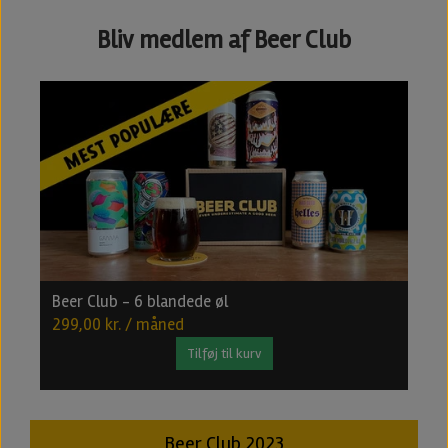
Bliv medlem af Beer Club
Beer Club - 6 blandede øl
B
299,00 kr. / måned
4
Tilføj til kurv
Beer Club 2023