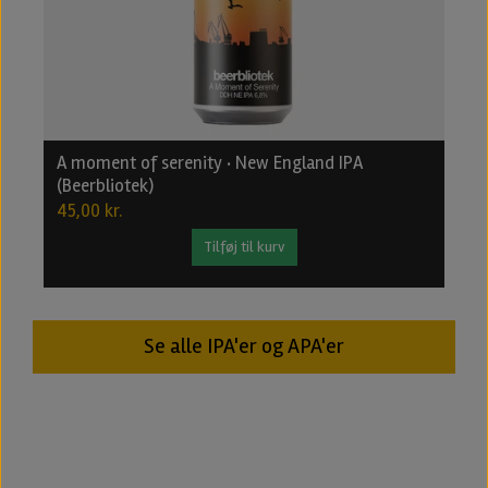
A moment of serenity · New England IPA
B
(Beerbliotek)
2
45,00 kr.
2
Tilføj til kurv
Se alle IPA'er og APA'er