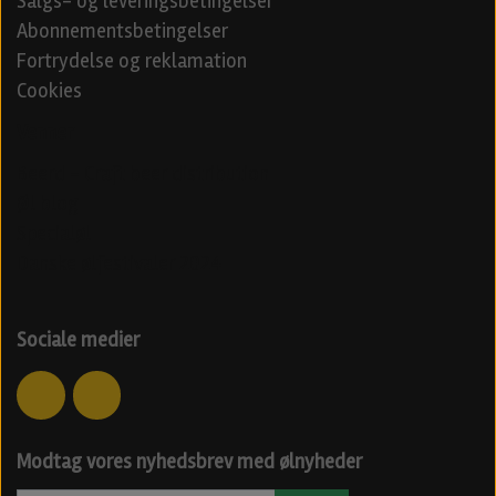
Salgs- og leveringsbetingelser
Abonnementsbetingelser
Fortrydelse og reklamation
Cookies
Venner
Beerd - Craft beer distribution
Øl blog
Specialøl
Danske ølfestivaler 2024
Sociale medier
Modtag vores nyhedsbrev med ølnyheder