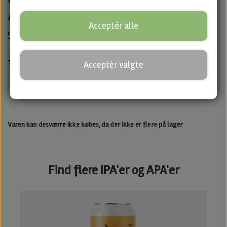
Anderson's
Acceptér alle
50,00 kr.
Triple IPA · ABV: 10% · Dåse: 33 cl.
Acceptér valgte
Andersons
IPA
Untappd
Varen kan desværre ikke købes, da der ikke er flere på lager
Find flere IPA'er og APA'er