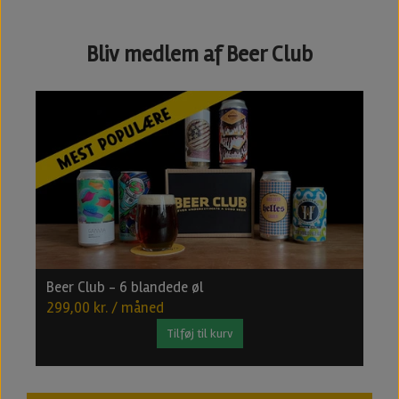
Bliv medlem af Beer Club
Beer Club - 6 blandede øl
B
299,00 kr. / måned
4
Tilføj til kurv