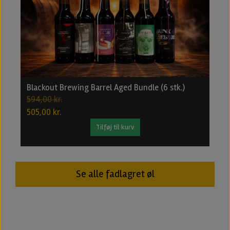
Blackout Brewing Barrel Aged Bundle (6 stk.)
B
594,00 kr.
2
505,00 kr.
1
Tilføj til kurv
Se alle fadlagret øl