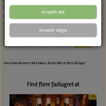
Wine fra Blackout Brewing
Acceptér alle
99,00 kr.
Acceptér valgte
· ABV: 11% · Flaske: 33 cl.
Sherry BA Barley Wine
Barleywine med honning og vanilje
Blackout Brewing
Stout
Barrel Aged
Untappd
Varen kan desværre ikke købes, da der ikke er flere på lager
Find flere fadlagret øl
-15%