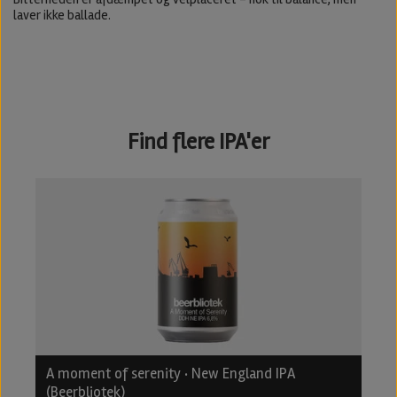
laver ikke ballade.
Find flere IPA'er
A moment of serenity · New England IPA
B
(Beerbliotek)
2