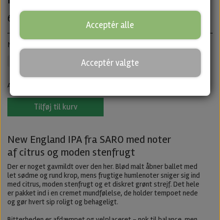
60,00 kr.
Acceptér alle
New England IPA · ABV: 7,5% · Dåse: 44 cl.
IPA
Untappd
Acceptér valgte
Antal
Tilføj til kurv
New England IPA fra SARO med noter
af citrus og moden stenfrugt
Der er noget gavmildt over den her. Blød malt åbner ballet med
let sødme og rund krop, mens frugtige humlenoter sniger sig ind
med citrus, moden stenfrugt og et diskret grønt strejf. Det hele
er pakket ind i en cremet mundfølelse, de holder tempoet nede
og gør hvert sip roligt og behageligt.
Bitterheden er afdæmpet og velplaceret – nok til balance, men