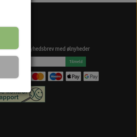
ciale medier
dtag vores nyhedsbrev med ølnyheder
Tilmeld