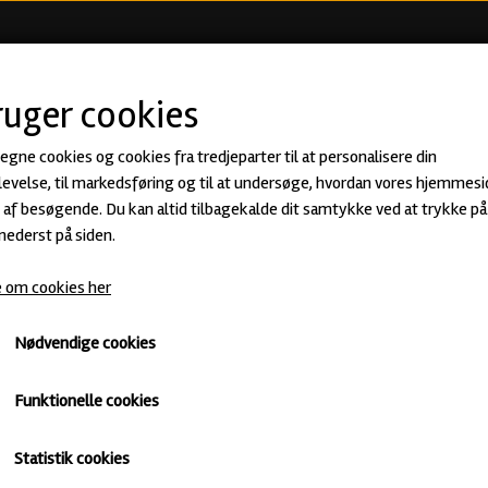
KØB ØL
BEER CLUB
ØLSMA
ruger cookies
 egne cookies og cookies fra tredjeparter til at personalisere din
Smoothie Strawberry, Lychee, Bana
evelse, til markedsføring og til at undersøge, hvordan vores hjemmesi
af besøgende. Du kan altid tilbagekalde dit samtykke ved at trykke på 
Sour fra Hopalaa
 nederst på siden.
65,00 kr.
 om cookies her
Smoothie Sour · ABV: 7,0% · Dåse: 44 cl.
Nødvendige cookies
Hopalaa
Sour
Untappd
Funktionelle cookies
Varen kan desværre ikke købes, da der ikke er flere på lager
Statistik cookies