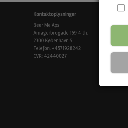
Kontaktoplysninger
Beer Me Aps
Amagerbrogade 169 4 th.
2300 København S
Telefon: +4571928242
CVR: 42440027