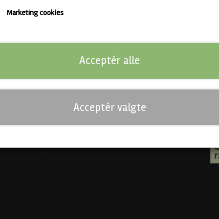
Marketing cookies
Links
So
Kunde login
Kontakt
Acceptér alle
Salgs- og leveringsbetingelser
Mo
Abonnementsbetingelser
Fortrydelse og reklamation
Acceptér valgte
Cookies
Venner
Beerd - Craft beer distribution
Øl blog
Specialøl
Danske ølfestivaler 2024