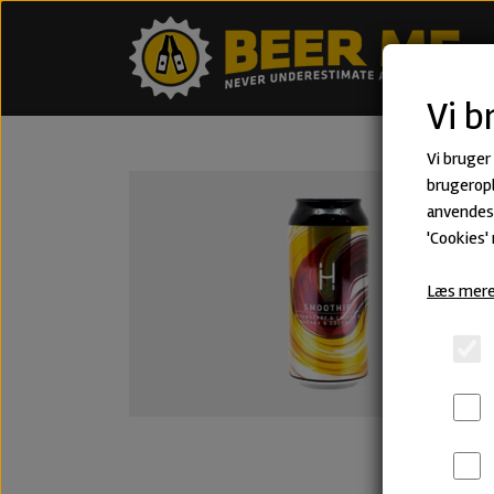
Vi b
Vi bruger
brugeropl
anvendes 
'Cookies'
Læs mere