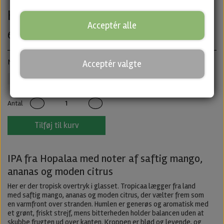
Hopalaa
Acceptér alle
60,00 kr.
New England IPA · ABV: 6,5% · Dåse: 44 cl.
Acceptér valgte
Hopalaa
IPA
Untappd
Antal
Tilføj til kurv
IPA fra Hopalaa med noter af saftig mango,
ananas og moden citrus
Her er der tropisk overtryk i glasset. Tropicaa lægger fra land
med saftig mango, ananas og moden citrus, der vælter frem som
en varmfront over stranden. Humlen er generøs og aromatisk med
et grønt, friskt strejf, mens bitterheden holder balancen uden at
skubbe frugten ud over kanten. Kroppen er blød og levende, og