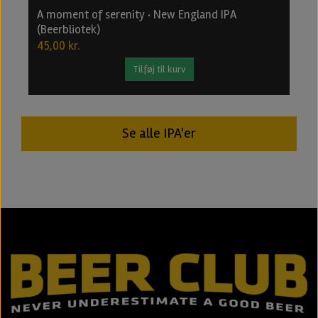
A moment of serenity · New England IPA
B
(Beerbliotek)
2
45,00 kr.
2
Tilføj til kurv
Se alle IPA'er