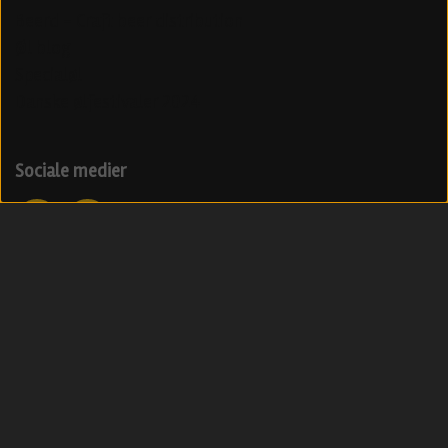
Beerd - Craft beer distribution
Øl blog
Specialøl
Danske ølfestivaler 2024
Sociale medier
Modtag vores nyhedsbrev med ølnyheder
Tilmeld