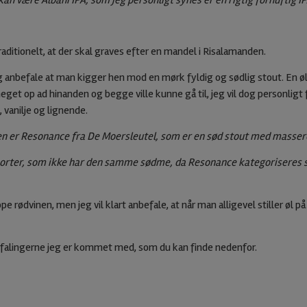
n være Albani IPA, som jeg personligt synes er en rigtig fornuftig IPA
aditionelt, at der skal graves efter en mandel i Risalamanden.
 jeg anbefale at man kigger hen mod en mørk fyldig og sødlig stout. En 
eget op ad hinanden og begge ville kunne gå til, jeg vil dog personligt f
 vanilje og lignende.
en er Resonance fra De Moersleutel, som er en sød stout med masser
orter, som ikke har den samme sødme, da Resonance kategoriseres s
ppe rødvinen, men jeg vil klart anbefale, at når man alligevel stiller øl p
falingerne jeg er kommet med, som du kan finde nedenfor.