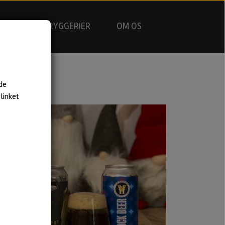
GNING
BRYGGERIER
OM OS
de
linket