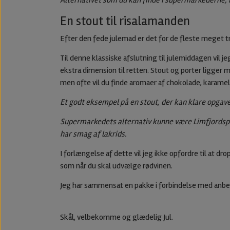
Alternativet som du kan finde i supermarkederne, ka
En stout til risalamanden
Efter den fede julemad er det for de fleste meget tr
Til denne klassiske afslutning til julemiddagen vil
ekstra dimension til retten. Stout og porter ligger m
men ofte vil du finde aromaer af chokolade, karamel,
Et godt eksempel på en stout, der kan klare opgav
Supermarkedets alternativ kunne være Limfjordsp
har smag af lakrids.
I forlængelse af dette vil jeg ikke opfordre til at dro
som når du skal udvælge rødvinen.
Jeg har sammensat en pakke i forbindelse med anbe
Skål, velbekomme og glædelig Jul.