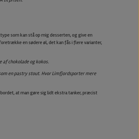
 til prisen.
øltype som kan stå op mig desserten, og give en
oretrække en sødere øl, det kan fås i flere varianter,
e af chokolade og kokos.
om en pastry stout. Hvor Limfjordsporter mere
å bordet, at man gøre sig lidt ekstra tanker, præcist