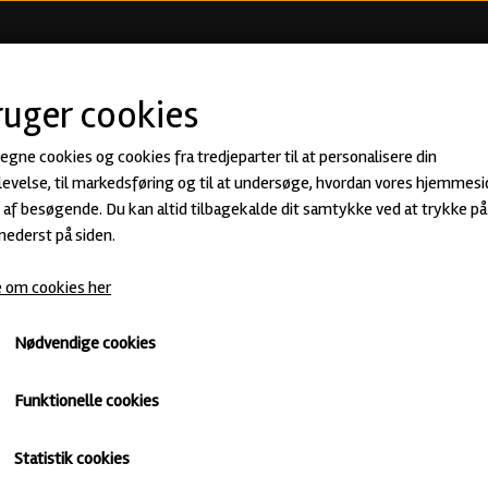
KØB ØL
BEER CLUB
ØLSMA
ruger cookies
 egne cookies og cookies fra tredjeparter til at personalisere din
evelse, til markedsføring og til at undersøge, hvordan vores hjemmesi
af besøgende. Du kan altid tilbagekalde dit samtykke ved at trykke på 
 nederst på siden.
vælge til
 om cookies her
Nødvendige cookies
 fed og smagfuldt mad. Brune kartofler, and,
Funktionelle cookies
il de fleste, når de skal stå for julemiddagen,
in og kaffe til desserten. Jeg vil derfor gerne
Statistik cookies
ntere maden og danne ramme for en oplevelse, som