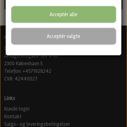
Hjælp
Acceptér alle
Glemt log ind
Har du glemt dit log ind? Indtast din e-mailadresse herunder, så
sender vi et nulstillings link til dig.
Acceptér valgte
Kontaktoplysninger
Beer Me Aps
Amagerbrogade 169 4 th.
2300 København S
Send nulstillings link til mig
Telefon: +4571928242
CVR: 42440027
Links
Kunde login
Kontakt
Salgs- og leveringsbetingelser