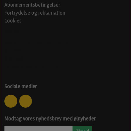
Abonnementsbetingelser
Fortrydelse og reklamation
Cookies
Venner
Beerd - Craft beer distribution
Øl blog
Specialøl
Danske ølfestivaler 2024
Sociale medier
Modtag vores nyhedsbrev med ølnyheder
Tilmeld