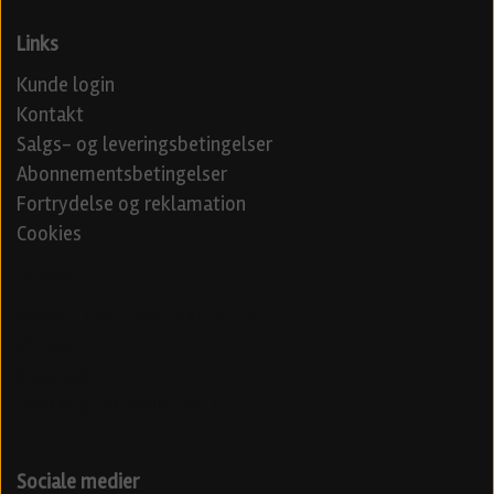
Links
Kunde login
Kontakt
Salgs- og leveringsbetingelser
Abonnementsbetingelser
Fortrydelse og reklamation
Cookies
Venner
Beerd - Craft beer distribution
Øl blog
Specialøl
Danske ølfestivaler 2024
Sociale medier