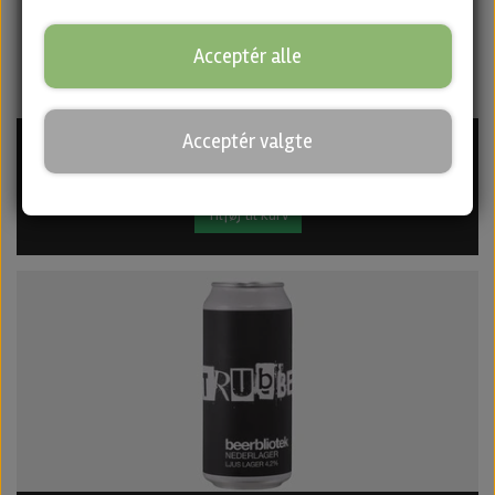
Acceptér alle
Such Great Heights · Fruited Sour fra Beerbliotek
Acceptér valgte
45,00 kr.
Tilføj til kurv