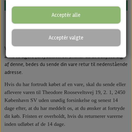
Fortsæt
Acceptér alle
Acceptér valgte
Ved handel over internettet (som privatperson) har du
altid to ugers fortydelsesret. Ønsker du at benytte dig
af denne, bedes du sende din vare retur til nedenstående
adresse.
Hvis du har fortrudt købet af en vare, skal du sende eller
aflevere varen til Theodore Rooseveltsvej 19, 2. 1, 2450
København SV uden unødig forsinkelse og senest 14
dage efter, at du har meddelt os, at du ønsker at fortryde
dit køb. Fristen er overholdt, hvis du returnerer varerne
inden udløbet af de 14 dage.