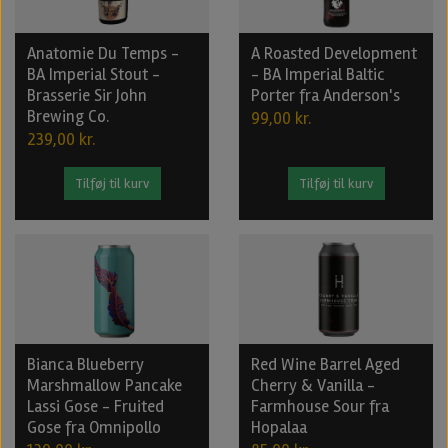
Anatomie Du Temps -
A Roasted Development
BA Imperial Stout -
- BA Imperial Baltic
Brasserie Sir John
Porter fra Anderson's
Brewing Co.
99,00 kr.
239,00 kr.
Tilføj til kurv
Tilføj til kurv
Bianca Blueberry
Red Wine Barrel Aged
Marshmallow Pancake
Cherry & Vanilla -
Lassi Gose - Fruited
Farmhouse Sour fra
Gose fra Omnipollo
Hopalaa