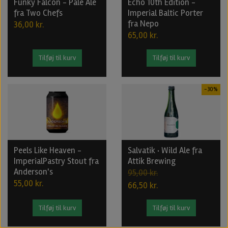
Funky Falcon - Pale Ale
Echo 10th Edition -
fra Two Chefs
Imperial Baltic Porter
fra Nepo
36,00 kr.
65,00 kr.
Tilføj til kurv
Tilføj til kurv
-30%
Peels Like Heaven -
Salvatik · Wild Ale fra
ImperialPastry Stout fra
Attik Brewing
Anderson's
95,00 kr.
55,00 kr.
66,50 kr.
Tilføj til kurv
Tilføj til kurv