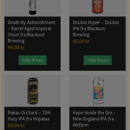
Death By Astonishment
Double Hyper - Double
- Barrel Aged Imperal
IPA fra Blackout
Stout fra Blackout
Brewing
Brewing
65,00 kr.
99,00 kr.
Tilføj til kurv
Tilføj til kurv
Rakau Orchard - TDH
Hope inside the fire -
Hazy IPA fra Hopalaa
New England IPA fra
Alefarm
60,00 kr.