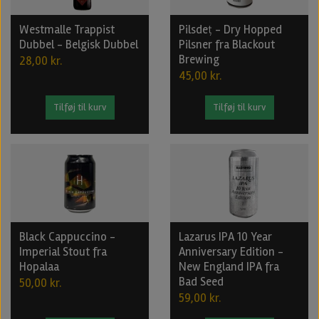
Westmalle Trappist
Pilsdeț - Dry Hopped
Dubbel - Belgisk Dubbel
Pilsner fra Blackout
Brewing
28,00 kr.
45,00 kr.
Tilføj til kurv
Tilføj til kurv
Black Cappuccino -
Lazarus IPA 10 Year
Imperial Stout fra
Anniversary Edition -
Hopalaa
New England IPA fra
Bad Seed
50,00 kr.
59,00 kr.