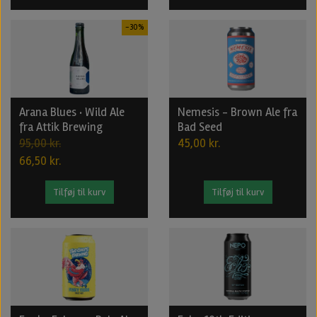
-30%
Arana Blues · Wild Ale
Nemesis - Brown Ale fra
fra Attik Brewing
Bad Seed
95,00 kr.
45,00 kr.
66,50 kr.
Tilføj til kurv
Tilføj til kurv