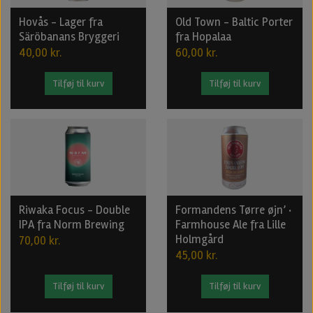
Hovås - Lager fra
Old Town - Baltic Porter
Säröbanans Bryggeri
fra Hopalaa
40,00 kr.
60,00 kr.
Tilføj til kurv
Tilføj til kurv
Riwaka Focus - Double
Formandens Tørre øjn’ ·
IPA fra Norm Brewing
Farmhouse Ale fra Lille
Holmgård
70,00 kr.
45,00 kr.
Tilføj til kurv
Tilføj til kurv