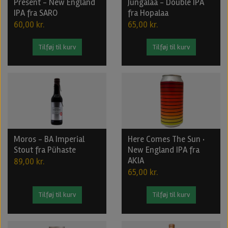
Present - New England
Jungalaa - Double IPA
IPA fra SARO
fra Hopalaa
60,00 kr.
65,00 kr.
Tilføj til kurv
Tilføj til kurv
Moros - BA Imperial
Here Comes The Sun ·
Stout fra Pühaste
New England IPA fra
AKIA
89,00 kr.
65,00 kr.
Tilføj til kurv
Tilføj til kurv