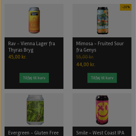
-20%
Rav - Vienna Lager fra
Mimosa - Fruited Sour
Thyras Bryg
fra Genys
45,00 kr.
55,00 kr.
44,00 kr.
Tilføj til kurv
Tilføj til kurv
Evergreen - Gluten Free
Smile - West Coast IPA