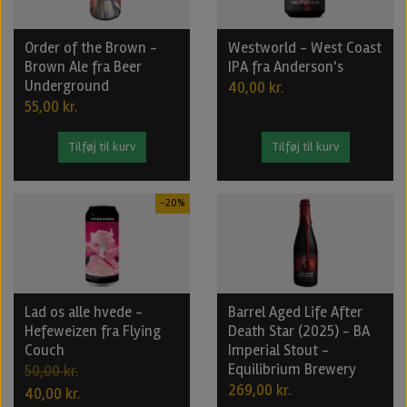
Order of the Brown -
Westworld - West Coast
Brown Ale fra Beer
IPA fra Anderson's
Underground
40,00 kr.
55,00 kr.
Tilføj til kurv
Tilføj til kurv
-20%
Lad os alle hvede -
Barrel Aged Life After
Hefeweizen fra Flying
Death Star (2025) - BA
Couch
Imperial Stout -
Equilibrium Brewery
50,00 kr.
269,00 kr.
40,00 kr.