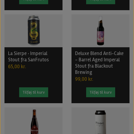
La Sierpe · Imperial
Deluxe Blend Anti-Cake
Stout fra SanFrutos
- Barrel Aged Imperal
Stout fra Blackout
65,00 kr.
Brewing
99,00 kr.
Tilføj til kurv
Tilføj til kurv