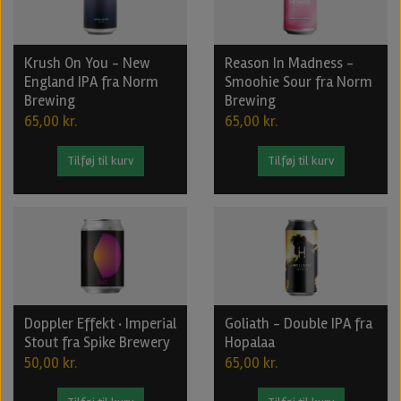
Krush On You - New
Reason In Madness -
England IPA fra Norm
Smoohie Sour fra Norm
Brewing
Brewing
65,00 kr.
65,00 kr.
Tilføj til kurv
Tilføj til kurv
Doppler Effekt · Imperial
Goliath - Double IPA fra
Stout fra Spike Brewery
Hopalaa
50,00 kr.
65,00 kr.