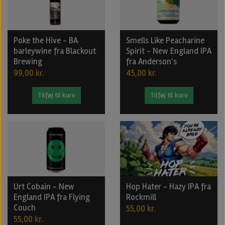
Poke the Hive - BA
Smells Like Peacharine
barleywine fra Blackout
Spirit - New England IPA
Brewing
fra Anderson's
99,00 kr.
45,00 kr.
Tilføj til kurv
Tilføj til kurv
Urt Cobain - New
Hop Hater - Hazy IPA fra
England IPA fra Flying
Rockmill
Couch
55,00 kr.
55,00 kr.