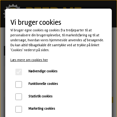
Vi bruger cookies
Vi bruger egne cookies og cookies fra tredjeparter til at
personalisere din brugeroplevelse, til markedsføring og til at
undersøge, hvordan vores hjemmeside anvendes af besøgende.
Du kan altid tilbagekalde dit samtykke ved at trykke på linket
'Cookies' nederst på siden.
Alle
IPA
Mørkt
Barrel Aged
Lyst
Sour
Læs mere om cookies her
Alkoholfri
Nødvendige cookies
Side 1 / 3
Forrige side
Næste side
Funktionelle cookies
Statistik cookies
-50%
-50%
Marketing cookies