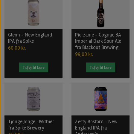
Glenn - New England
Pierzanie - Cognac BA
IPA fra Spike
Imperial Dark Sour Ale
fra Blackout Brewing
60,00 kr.
99,00 kr.
Tilføj til kurv
Tilføj til kurv
Tjonge Jonge · Witbier
Zesty Bastard - New
fra Spike Brewery
England IPA fra