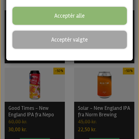
Acceptér alle
La Luna · Double IPA fra
Zion - Double IPA fra
SanFrutos
Rec Brew & Rockmill
60,00 kr.
60,00 kr.
30,00 kr.
30,00 kr.
Acceptér valgte
Tilføj til kurv
Tilføj til kurv
-50%
-50%
Good Times - New
Solar - New England IPA
England IPA fra Nepo
fra Norm Brewing
60,00 kr.
45,00 kr.
30,00 kr.
22,50 kr.