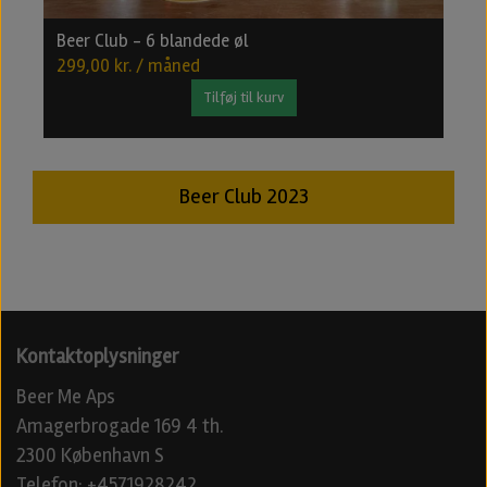
Beer Club - 6 blandede øl
B
299,00 kr. / måned
4
Tilføj til kurv
Beer Club 2023
Kontaktoplysninger
Beer Me Aps
Amagerbrogade 169 4 th.
2300 København S
Telefon: +4571928242