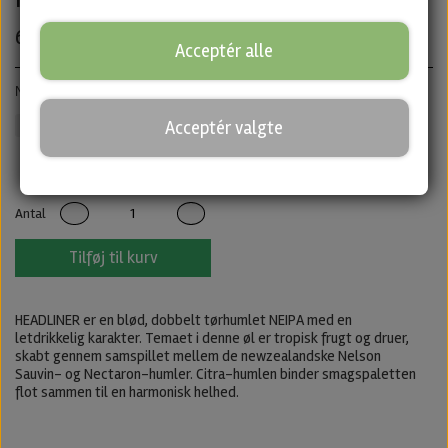
60,00 kr.
Acceptér alle
· ABV: 6,6% · Dåse: 50 cl.
New England IPA
Acceptér valgte
IPA
Untappd
Antal
Tilføj til kurv
HEADLINER er en blød, dobbelt tørhumlet NEIPA med en
letdrikkelig karakter. Temaet i denne øl er tropisk frugt og druer,
skabt gennem samspillet mellem de newzealandske Nelson
Sauvin- og Nectaron-humler. Citra-humlen binder smagspaletten
flot sammen til en harmonisk helhed.