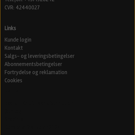
CVR: 42440027
Links
Kunde login
Kontakt
Salgs- og leveringsbetingelser
Abonnementsbetingelser
Fortrydelse og reklamation
Cookies
Venner
Beerd - Craft beer distribution
Øl blog
Specialøl
Danske ølfestivaler 2024