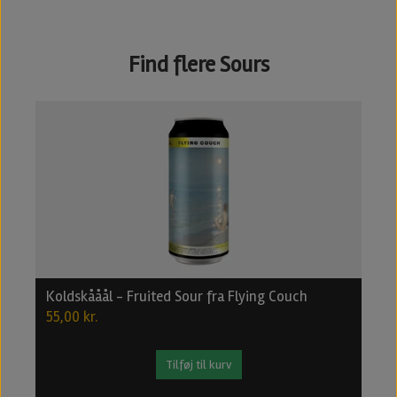
Find flere Sours
Koldskååål - Fruited Sour fra Flying Couch
R
55,00 kr.
6
Tilføj til kurv