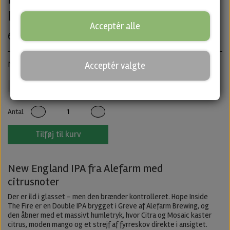
IPA fra Alefarm
Acceptér alle
60,00 kr.
New England IPA · ABV: 6,2% · Dåse: 44cl
Acceptér valgte
Alefarm
IPA
Untappd
Antal
Tilføj til kurv
New England IPA fra Alefarm med
citrusnoter
Der er ild i glasset – men den brænder kontrolleret. Hope Inside
The Fire er en Double IPA brygget i Greve af Alefarm Brewing, og
den åbner med et massivt humletryk, hvor Citra og Mosaic kaster
citrus, moden mango og et strejf af fyrreskov direkte i ansigtet.