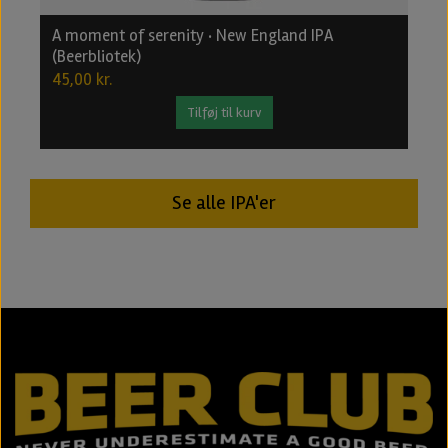
A moment of serenity · New England IPA
B
(Beerbliotek)
2
45,00 kr.
2
Tilføj til kurv
Se alle IPA'er