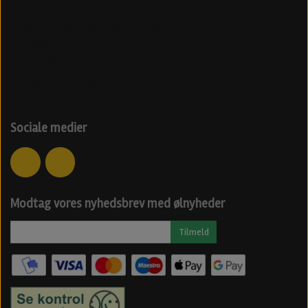
Beerd - Craft beer distribution
Øl blog
Specialøl
Danske ølfestivaler 2024
Sociale medier
Modtag vores nyhedsbrev med ølnyheder
Tilmeld