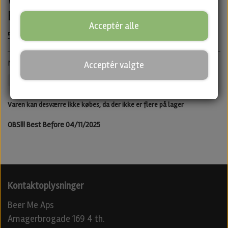
Brewing
Acceptér alle
55,00 kr.
New England IPA · ABV: 5,5% · Dåse: 44 cl.
Acceptér valgte
Attik Brewing
IPA
Untappd
Varen kan desværre ikke købes, da der ikke er flere på lager
OBS!!! Best Before 04/11/2025
Kontaktoplysninger
Beer Me Aps
Amagerbrogade 169 4 th.