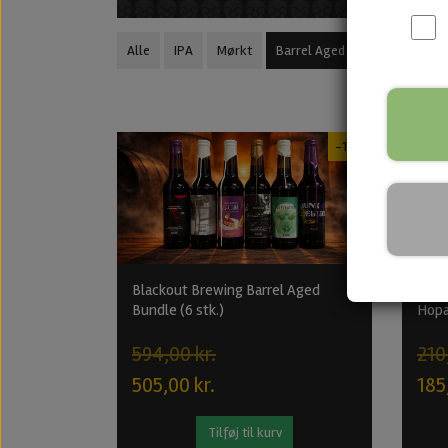
Alle
IPA
Mørkt
Barrel Aged
Lyst
Sour
-15%
Blackout Brewing Barrel Aged
BA I
Bundle (6 stk.)
Hopa
594,00 kr.
210
505,00 kr.
185
Tilføj til kurv