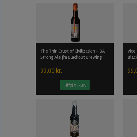
The Thin Crust of Civilization - BA
Vice 
Strong Ale fra Blackout Brewing
Blac
99,00 kr.
99,
Tilføj til kurv