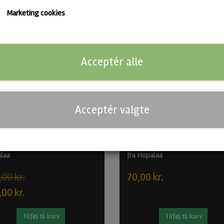
Marketing cookies
Alkoholfri
Acceptér alle
-12%
Acceptér valgte
mperial Stout Bundle fra
Black Sherry BA - BA Imperial 
laa
fra Hopalaa
,00 kr.
70,00 kr.
,00 kr.
Tilføj til kurv
Tilføj til kurv