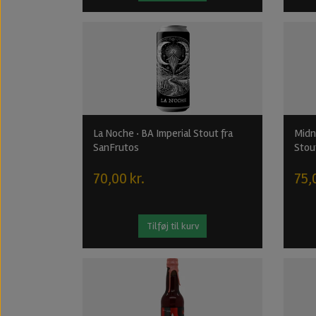
La Noche · BA Imperial Stout fra
Midn
SanFrutos
Stou
70,00 kr.
75,
Tilføj til kurv