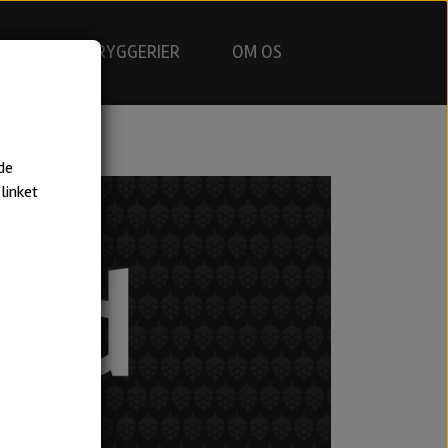
GNING
BRYGGERIER
OM OS
de
linket