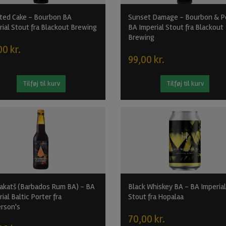
ted Cake - Bourbon BA
Sunset Damage - Bourbon & P
rial Stout fra Blackout Brewing
BA Imperial Stout fra Blackout
Brewing
00 kr.
99,00 kr.
Tilføj til kurv
Tilføj til kurv
akatš (Barbados Rum BA) - BA
Black Whiskey BA - BA Imperial
ial Baltic Porter fra
Stout fra Hopalaa
rson's
70,00 kr.