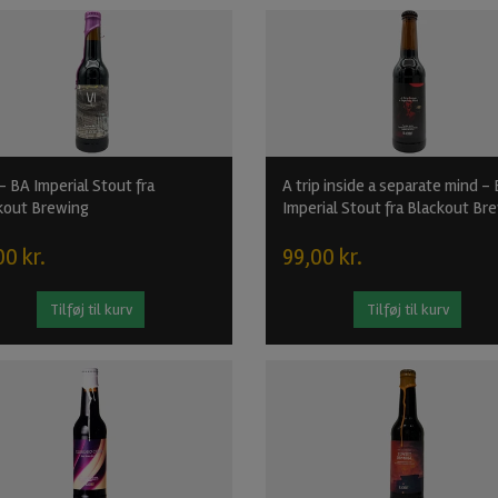
- BA Imperial Stout fra
A trip inside a separate mind -
kout Brewing
Imperial Stout fra Blackout Br
00 kr.
99,00 kr.
Tilføj til kurv
Tilføj til kurv