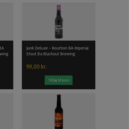
 BA
Junk Deluxe - Bourbon BA Imperial
ewing
Stout fra Blackout Brewing
99,00 kr.
Tilføj til kurv