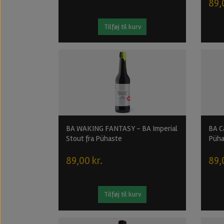
89,
Tilføj til kurv
BA WAKING FANTASY - BA Imperial
BA Ca
Stout fra Pühaste
Püha
89,00 kr.
89,
Tilføj til kurv