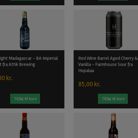
ight Madagascar - BA Imperial
Red Wine Barrel Aged Cherry &
t fra Attik Brewing
Vanilla - Farmhouse Sour fra
Hopalaa
00 kr.
85,00 kr.
Tilføj til kurv
Tilføj til kurv