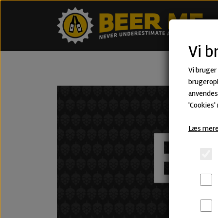
Vi b
Vi bruger
brugeropl
anvendes 
'Cookies'
Læs mere