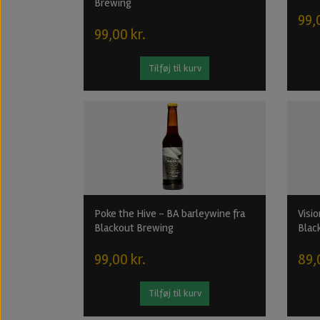
Brewing
99,
99,00 kr.
Tilføj til kurv
Poke the Hive - BA barleywine fra
Visio
Blackout Brewing
Blac
99,00 kr.
89,
Tilføj til kurv