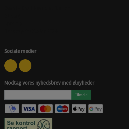
Beerd - Craft beer distribution
Øl blog
Specialøl
Danske ølfestivaler 2024
Sociale medier
Modtag vores nyhedsbrev med ølnyheder
Tilmeld