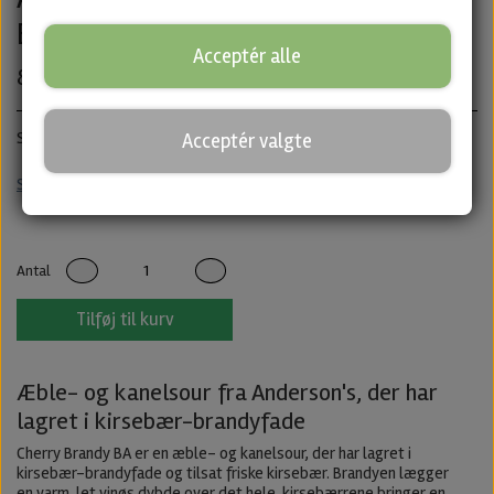
BA fra Anderson's
Acceptér alle
89,00 kr.
Sour BA · ABV: 10% · Flaske: 33 cl.
Acceptér valgte
Sour
Barrel Aged
Untappd
Antal
Tilføj til kurv
Æble- og kanelsour fra Anderson's, der har
lagret i kirsebær-brandyfade
Cherry Brandy BA er en æble- og kanelsour, der har lagret i
kirsebær-brandyfade og tilsat friske kirsebær. Brandyen lægger
en varm, let vinøs dybde over det hele, kirsebærrene bringer en