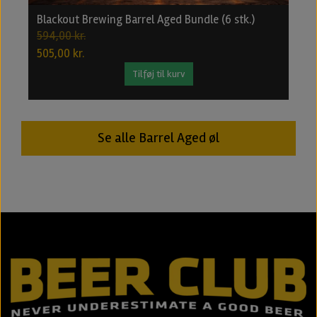
Blackout Brewing Barrel Aged Bundle (6 stk.)
B
594,00 kr.
2
505,00 kr.
1
Tilføj til kurv
Se alle Barrel Aged øl