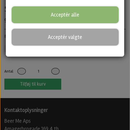
Strong Ale fra Blackout Brewing
Acceptér alle
99,00 kr.
Brandy BA Strong Ale · ABV: 12% · Flaske: 33 cl.
Acceptér valgte
Blackout Brewing
Mørkt
Barrel Aged
Untappd
Antal
Tilføj til kurv
Kontaktoplysninger
Beer Me Aps
Amagerbrogade 169 4 th.