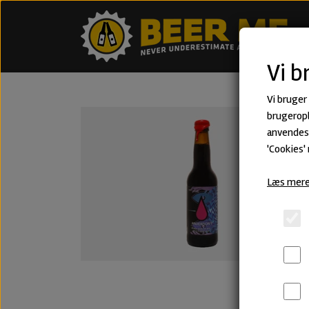
Vi b
Vi bruger
brugeropl
anvendes 
'Cookies'
Læs mere