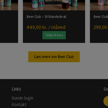
Beer Club - 10 blandede øl
Beer Club
449,00 kr. / måned
299,00
Tilføj til kurv
Læs mere om Beer Club
Links
So
Kunde login
Kontakt