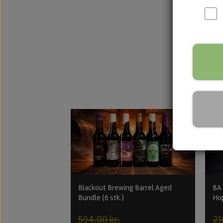
-15%
Blackout Brewing Barrel Aged
BA 
Bundle (6 stk.)
Ho
594,00 kr.
21