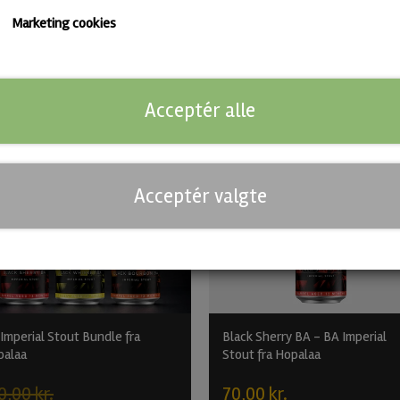
Tilføj til kurv
Marketing cookies
Acceptér alle
Find flere Barrel Aged øl
Acceptér valgte
-12%
Imperial Stout Bundle fra
Black Sherry BA - BA Imperial
palaa
Stout fra Hopalaa
0,00 kr.
70,00 kr.