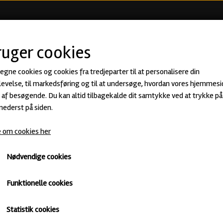
KØB ØL
BEER CLUB
ØLSMA
ruger cookies
 egne cookies og cookies fra tredjeparter til at personalisere din
Seven Seas of Rye Wild Turkey BA - 
evelse, til markedsføring og til at undersøge, hvordan vores hjemmesi
af besøgende. Du kan altid tilbagekalde dit samtykke ved at trykke på 
Anderson's
 nederst på siden.
89,00 kr.
 om cookies her
· ABV: 13,5% · Flaske: 33 cl.
Imperial Stout BA
Nødvendige cookies
Mørkt
Barrel Aged
Untappd
Funktionelle cookies
Antal
Statistik cookies