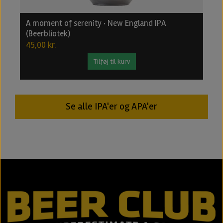
A moment of serenity · New England IPA
B
(Beerbliotek)
2
45,00 kr.
2
Tilføj til kurv
Se alle IPA'er og APA'er