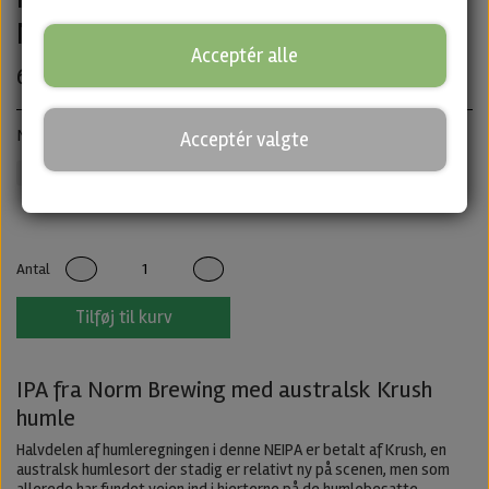
Norm Brewing
Acceptér alle
65,00 kr.
New England IPA · ABV: 6,8% · Dåse: 44 cl.
Acceptér valgte
Norm Brewing
IPA
Untappd
Antal
Tilføj til kurv
IPA fra Norm Brewing med australsk Krush
humle
Halvdelen af humleregningen i denne NEIPA er betalt af Krush, en
australsk humlesort der stadig er relativt ny på scenen, men som
allerede har fundet vejen ind i hjerterne på de humlebesatte.