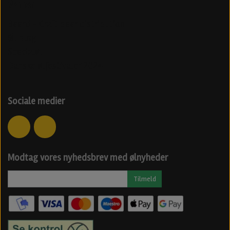
Venner
Beerd - Craft beer distribution
Øl blog
Specialøl
Danske ølfestivaler 2024
Sociale medier
Modtag vores nyhedsbrev med ølnyheder
Tilmeld