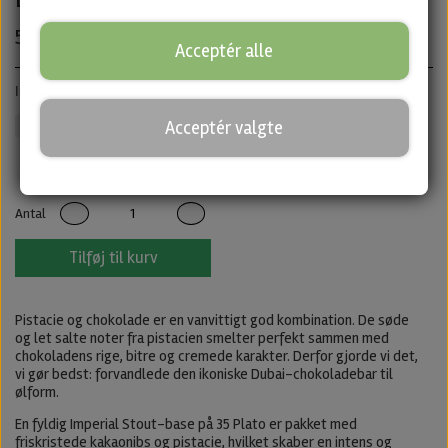
50,00 kr.
Acceptér alle
· ABV: 12% · Dåse: 33 cl.
Imperial Stout
Acceptér valgte
Mørkt
Untappd
Antal
Tilføj til kurv
Pistacie og chokolade er en vanvittigt god kombination. De søde
og let salte noter fra pistacien smelter perfekt sammen med
chokoladens rige, bitre og cremede karakter. Derfor gjorde vi det,
vi gør bedst: forvandlede den ikoniske Dubai-chokoladebar til
ølform.
En fyldig Imperial Stout-base på 35 Plato er pakket med
friskristede kakaonibs og pistacie, hvilket skaber en intens og