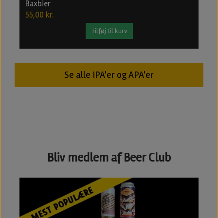
Baxbier
2
55,00 kr.
2
Tilføj til kurv
Se alle IPA'er og APA'er
Bliv medlem af Beer Club