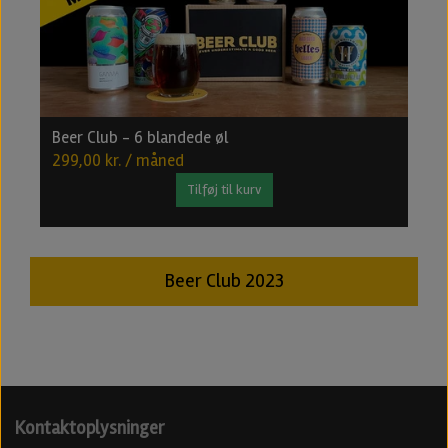
Beer Club - 6 blandede øl
B
299,00 kr. / måned
4
Tilføj til kurv
Beer Club 2023
Kontaktoplysninger