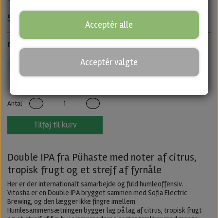
50,00 kr.
Acceptér alle
Double IPA · ABV: 8,3% · Dåse: 33 cl
Acceptér valgte
Pühaste
IPA
Untappd
Antal
Tilføj til kurv
Double IPA fra Pühaste med noter af citrus,
tropisk frugt og et strejf af fyrnåle
Her er der internationalt samarbejde og fuld humleoffensiv.
Vitosha er en Double IPA brygget sammen med Sofia Electric
Brewing, og den lægger ikke fingre imellem.
Humlesammensætningen bygger lag på lag af citrus, tropisk frugt