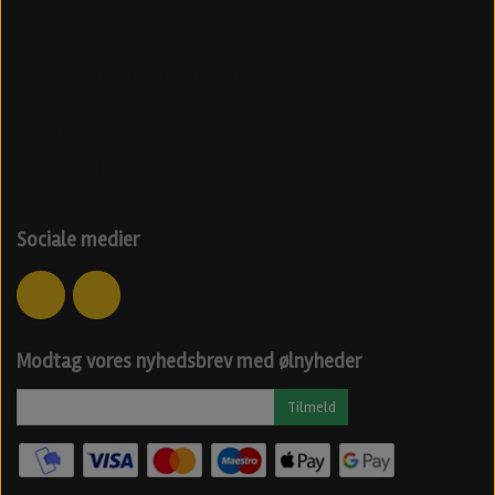
Venner
Beerd - Craft beer distribution
Øl blog
Specialøl
Danske ølfestivaler 2024
Sociale medier
Modtag vores nyhedsbrev med ølnyheder
Tilmeld