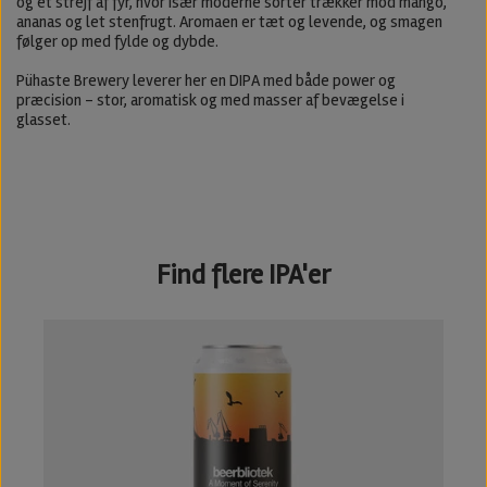
og et strejf af fyr, hvor især moderne sorter trækker mod mango,
ananas og let stenfrugt. Aromaen er tæt og levende, og smagen
følger op med fylde og dybde.
Pühaste Brewery leverer her en DIPA med både power og
præcision – stor, aromatisk og med masser af bevægelse i
glasset.
Find flere IPA'er