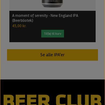
A moment of serenity · New England IPA
B
(Beerbliotek)
2
45,00 kr.
2
Tilføj til kurv
Se alle IPA'er