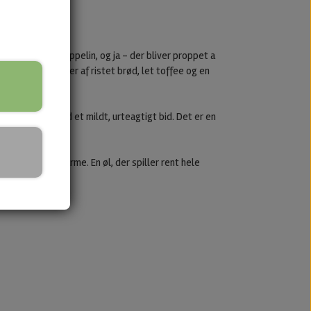
 streg til Led Zeppelin, og ja – der bliver proppet a
liseret med noter af ristet brød, let toffee og en
 balanceret med et mildt, urteagtigt bid. Det er en
g masser af charme. En øl, der spiller rent hele