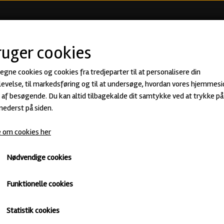
KØB ØL
BEER CLUB
ØLSMA
ruger cookies
 egne cookies og cookies fra tredjeparter til at personalisere din
Red Zeppelin - Red Ale fra Anderson
evelse, til markedsføring og til at undersøge, hvordan vores hjemmesi
af besøgende. Du kan altid tilbagekalde dit samtykke ved at trykke på 
38,00 kr.
 nederst på siden.
 om cookies her
Red Ale · ABV: 4,5% · Dåse: 33 cl.
Anderson's
Mørkt
Untappd
Nødvendige cookies
Funktionelle cookies
Antal
Statistik cookies
Tilføj til kurv