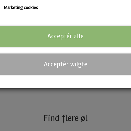
Marketing cookies
Red Ale fra Anderson's - whole lotta love!
Der bliver skruet op til 11 med den her. Red Zeppelin trækker en klar
whole lotta love i månedens kasse. Maltprofilen er varm og karamel
Acceptér alle
diskret nøddeagtig dybde.
Farven gløder kobberrød i glasset, og humlen holder sig klassisk og
øl, der groover hele vejen.
Acceptér valgte
Anderson’s Brewery leverer her en Irish Red Ale med rytme, varme o
vejen igennem.
Find flere øl