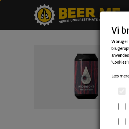
Vi b
Vi bruger
brugeropl
anvendes 
'Cookies'
Læs mere