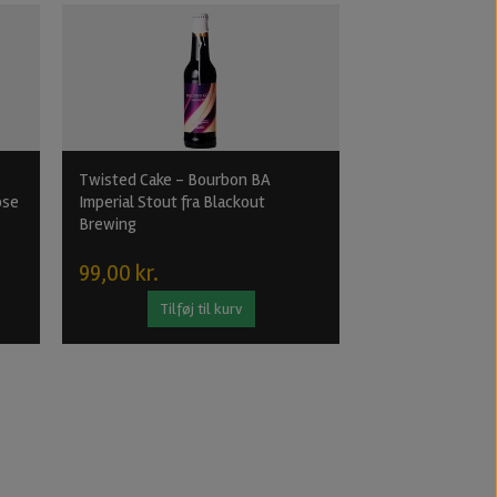
Twisted Cake - Bourbon BA
Gold Standard · I
ose
Imperial Stout fra Blackout
Vault City
Brewing
75,00 kr.
99,00 kr.
Tilføj til kurv
Tilføj