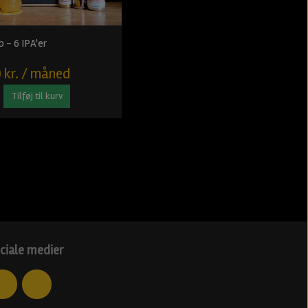
b - 6 IPA'er
 kr. / måned
Tilføj til kurv
ciale medier