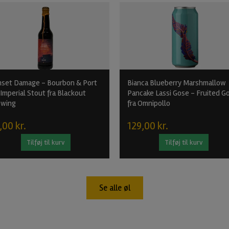
nset Damage - Bourbon & Port
Bianca Blueberry Marshmallow
Imperial Stout fra Blackout
Pancake Lassi Gose - Fruited G
ewing
fra Omnipollo
,00 kr.
129,00 kr.
Tilføj til kurv
Tilføj til kurv
Se alle øl