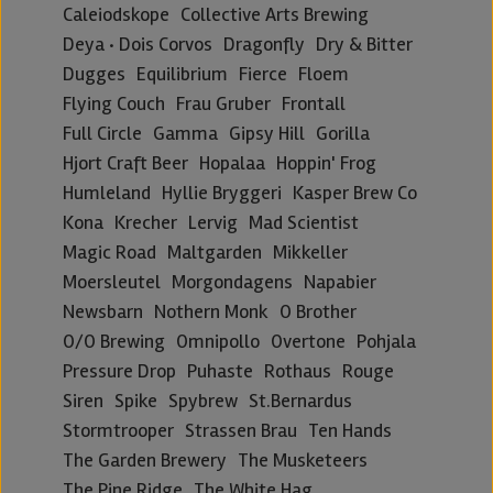
Caleiodskope
Collective Arts Brewing
Deya · Dois Corvos
Dragonfly
Dry & Bitter
Dugges
Equilibrium
Fierce
Floem
Flying Couch
Frau Gruber
Frontall
Full Circle
Gamma
Gipsy Hill
Gorilla
Hjort Craft Beer
Hopalaa
Hoppin' Frog
Humleland
Hyllie Bryggeri
Kasper Brew Co
Kona
Krecher
Lervig
Mad Scientist
Magic Road
Maltgarden
Mikkeller
Moersleutel
Morgondagens
Napabier
Newsbarn
Nothern Monk
O Brother
O/O Brewing
Omnipollo
Overtone
Pohjala
Pressure Drop
Puhaste
Rothaus
Rouge
Siren
Spike
Spybrew
St.Bernardus
Stormtrooper
Strassen Brau
Ten Hands
The Garden Brewery
The Musketeers
The Pine Ridge
The White Hag