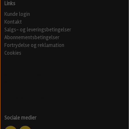
Links
Kunde login
Kontakt
Salgs- og leveringsbetingelser
Abonnementsbetingelser
Fortrydelse og reklamation
Cookies
Venner
Beerd - Craft beer distribution
Øl blog
Specialøl
Danske ølfestivaler 2024
Sociale medier