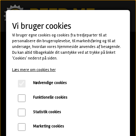
Vi bruger cookies
Vi bruger egne cookies og cookies fra tredjeparter til at
personalisere din brugeroplevelse, til markedsføring og til at
ØL-ABONNEMENT MED
undersøge, hvordan vores hjemmeside anvendes af besøgende.
Du kan altid tilbagekalde dit samtykke ved at trykke på linket
SPECIALØL
'Cookies' nederst på siden.
Læs mere om cookies her
Smag danske specialøl af højeste
kvalitet og øl fra det store udland
Nødvendige cookies
Funktionelle cookies
Statistik cookies
Marketing cookies