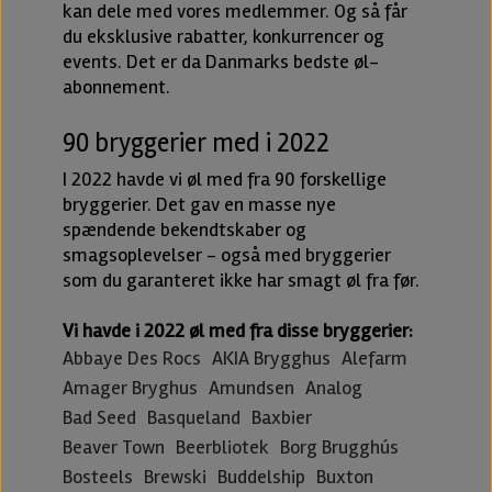
kan dele med vores medlemmer. Og så får
du eksklusive rabatter, konkurrencer og
events. Det er da Danmarks bedste øl-
abonnement.
90 bryggerier med i 2022
I 2022 havde vi øl med fra 90 forskellige
bryggerier. Det gav en masse nye
spændende bekendtskaber og
smagsoplevelser - også med bryggerier
som du garanteret ikke har smagt øl fra før.
Vi havde i 2022 øl med fra disse bryggerier:
Abbaye Des Rocs
AKIA Brygghus
Alefarm
Amager Bryghus
Amundsen
Analog
Bad Seed
Basqueland
Baxbier
Beaver Town
Beerbliotek
Borg Brugghús
Bosteels
Brewski
Buddelship
Buxton