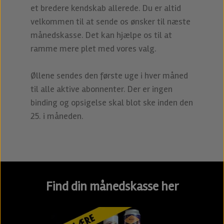
et bredere kendskab allerede. Du er altid
velkommen til at sende os ønsker til næste
månedskasse. Det kan hjælpe os til at
ramme mere plet med vores valg.
Øllene sendes den første uge i hver måned
til alle aktive abonnenter. Der er ingen
binding og opsigelse skal blot ske inden den
25. i måneden.
Find din månedskasse her