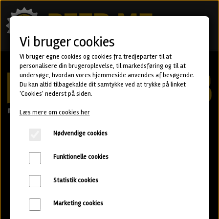
Vi bruger cookies
Vi bruger egne cookies og cookies fra tredjeparter til at
personalisere din brugeroplevelse, til markedsføring og til at
undersøge, hvordan vores hjemmeside anvendes af besøgende.
Du kan altid tilbagekalde dit samtykke ved at trykke på linket
'Cookies' nederst på siden.
Læs mere om cookies her
Nødvendige cookies
Bliv en del af fællesskabet
Funktionelle cookies
20%
Spar
på din første kasse med rabatkoden:
Statistik cookies
BEERCLUB20
Marketing cookies