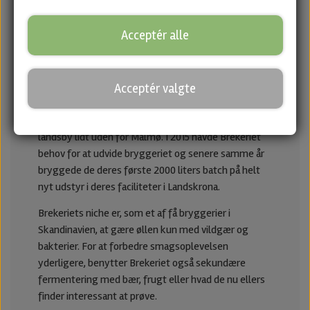
Brekeriet fortæller historien om de tre brødre
Fredrik, Christian og André. Med forskellige
Acceptér alle
forretningsbaggrundebesluttede de at slå os
sammen og starte et ølimportfirma i foråret 2010.
Fra starten havde de ønsket om at starte deres eget
Acceptér valgte
bryggeri. I 2012 gik drømmen i opfyldes, da
Brekeriets første batch blev brygget i Djurslöv, en
landsby lidt uden for Malmø. I 2015 havde Brekeriet
behov for at udvide bryggeriet og senere samme år
bryggede de deres første 2000 liters batch på helt
nyt udstyr i deres faciliteter i Landskrona.
Brekeriets niche er, som et af få bryggerier i
Skandinavien, at gære øllen kun med vildgær og
bakterier. For at forbedre smagsoplevelsen
yderligere, benytter Brekeriet også sekundære
fermentering med bær, frugt eller hvad de nu ellers
finder interessant at prøve.