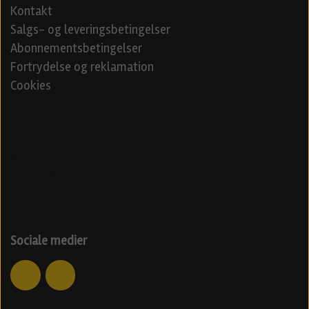
Kontakt
Salgs- og leveringsbetingelser
Abonnementsbetingelser
Fortrydelse og reklamation
Cookies
Venner
Beerd - Craft beer distribution
Øl blog
Specialøl
Danske ølfestivaler 2024
Sociale medier