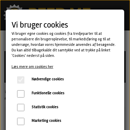
Vi bruger cookies
Vi bruger egne cookies og cookies fra tredjeparter til at
personalisere din brugeroplevelse, til markedsføring og til at
undersøge, hvordan vores hjemmeside anvendes af besøgende.
Du kan altid tilbagekalde dit samtykke ved at trykke på linket
'Cookies' nederst på siden.
Læs mere om cookies her
Nødvendige cookies
Vi er løbet tør for øl i denne kategori. Men vi har masser af andre lækre
Funktionelle cookies
øl. Kontakt os hvis du søger noget specifikt.
Statistik cookies
Brekeriet Beer
Marketing cookies