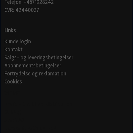
Telefon: +4571928242
CVR: 42440027
Links
Kunde login
Kontakt
Salgs- og leveringsbetingelser
Abonnementsbetingelser
Fortrydelse og reklamation
Cookies
Venner
Beerd - Craft beer distribution
Øl blog
Specialøl
Danske ølfestivaler 2024