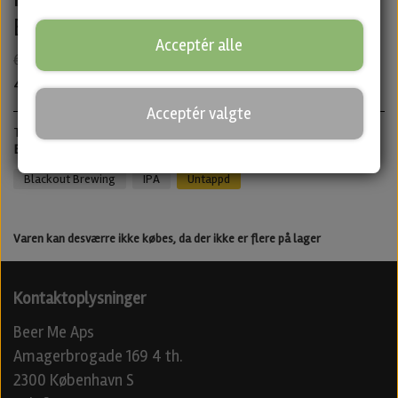
Blackout Brewing
Acceptér alle
65,00 kr.
45,50 kr.
Acceptér valgte
Triple IPA · ABV: 6,0% · Dåse: 44 cl.
Best before 12/04/2026 - Men stadig god efter
Blackout Brewing
IPA
Untappd
Varen kan desværre ikke købes, da der ikke er flere på lager
Kontaktoplysninger
Beer Me Aps
Amagerbrogade 169 4 th.
2300 København S