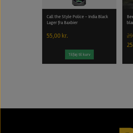
Call the Style Police - India Black
Bee
Lager fra Baxbier
bla
55,00 kr.
29
25
Tilføj til kurv