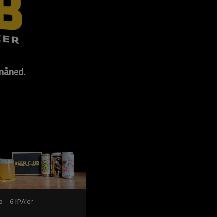
 måned.
b - 6 IPA'er