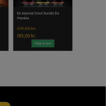
BA Imperial Stout Bundle fra
Gouden Carolus C
Hopalaa
Dark Ale fra Het
210,00 kr.
25,00 kr.
185,00 kr.
Tilføj til kurv
Tilføj