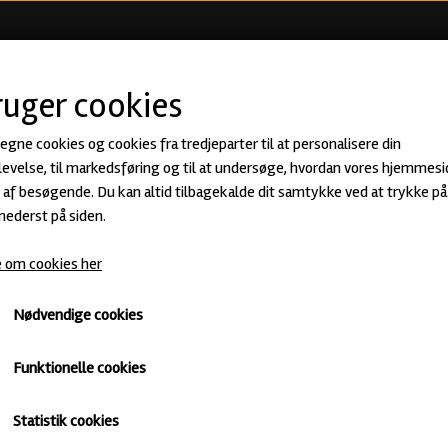
KØB ØL
BEER CLUB
ØLSMA
ruger cookies
 egne cookies og cookies fra tredjeparter til at personalisere din
Old Town - Baltic Porter fra Hopala
evelse, til markedsføring og til at undersøge, hvordan vores hjemmesi
af besøgende. Du kan altid tilbagekalde dit samtykke ved at trykke på 
60,00 kr.
 nederst på siden.
 om cookies her
Baltic Porter · ABV: 7,2% · Dåse: 44 cl.
Hopalaa
Mørkt
Untappd
Nødvendige cookies
Antal
Funktionelle cookies
Tilføj til kurv
Statistik cookies