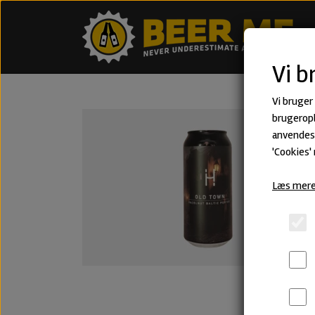
Vi b
Vi bruger
brugeropl
anvendes 
'Cookies'
Læs mere