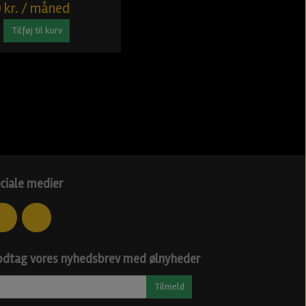
 kr. / måned
Tilføj til kurv
ciale medier
dtag vores nyhedsbrev med ølnyheder
Tilmeld