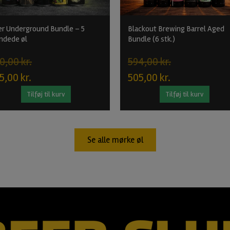
r Underground Bundle – 5
Blackout Brewing Barrel Aged
ndede øl
Bundle (6 stk.)
0,00 kr.
594,00 kr.
5,00 kr.
505,00 kr.
Tilføj til kurv
Tilføj til kurv
Se alle mørke øl