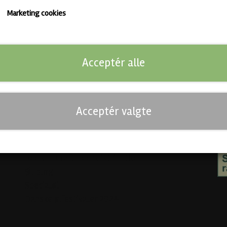
Marketing cookies
Links
So
Kunde login
Acceptér alle
Kontakt
Salgs- og leveringsbetingelser
Mo
Abonnementsbetingelser
Fortrydelse og reklamation
Acceptér valgte
Cookies
Venner
Beerd - Craft beer distribution
Øl blog
Specialøl
Danske ølfestivaler 2024