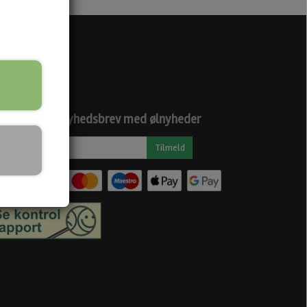
ciale medier
dtag vores nyhedsbrev med ølnyheder
Tilmeld