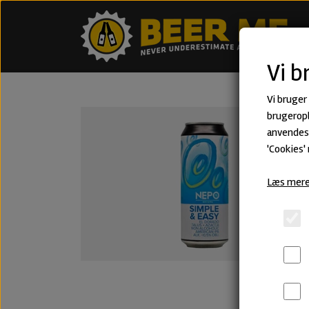
Vi b
Vi bruger
brugeropl
anvendes 
'Cookies'
Læs mere