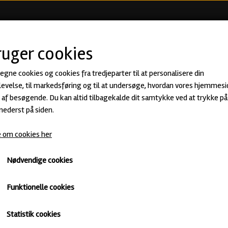
KØB ØL
BEER CLUB
ØLSMA
ruger cookies
 egne cookies og cookies fra tredjeparter til at personalisere din
Simple & Easy - Alkoholfri IPA fra
evelse, til markedsføring og til at undersøge, hvordan vores hjemmesi
af besøgende. Du kan altid tilbagekalde dit samtykke ved at trykke på 
40,00 kr.
 nederst på siden.
20,00 kr.
 om cookies her
Alkoholfri IPA · ABV: 0,5% · Dåse: 50 cl.
OBS: Best Before 18. juli 2025 - men stadig god efter
Nødvendige cookies
Alkoholfri
Untappd
Funktionelle cookies
Varen kan desværre ikke købes, da der ikke er flere på lager
Statistik cookies