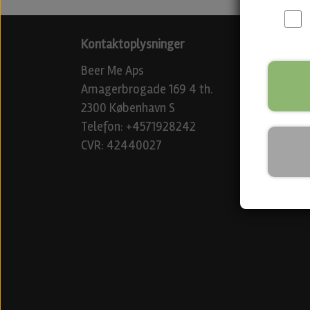
Kontaktoplysninger
Beer Me Aps
Amagerbrogade 169 4 th.
2300 København S
Telefon: +4571928242
CVR: 42440027