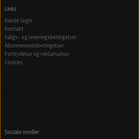
Links
Kunde login
Kontakt
Salgs- og leveringsbetingelser
Abonnementsbetingelser
Fortrydelse og reklamation
Cookies
Venner
Beerd - Craft beer distribution
Øl blog
Specialøl
Danske ølfestivaler 2024
Sociale medier