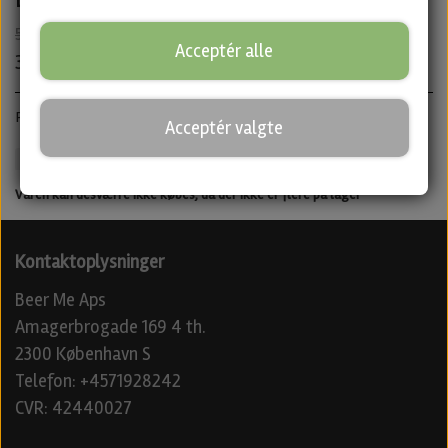
55,00 kr.
Acceptér alle
30,00 kr.
Pale Ale · ABV: 4,8% · Dåse: 50 cl.
Acceptér valgte
Nepo
IPA
Untappd
Varen kan desværre ikke købes, da der ikke er flere på lager
Kontaktoplysninger
Beer Me Aps
Amagerbrogade 169 4 th.
2300 København S
Telefon: +4571928242
CVR: 42440027