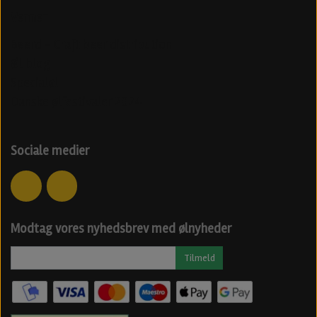
Venner
Beerd - Craft beer distribution
Øl blog
Specialøl
Danske ølfestivaler 2024
Sociale medier
Modtag vores nyhedsbrev med ølnyheder
Tilmeld