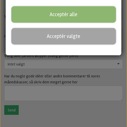
Acceptér alle
Vælg den månedskasse du får *
Acceptér valgte
Hvad synes du om indholdet i månedskasserne? *
Vælg dine farvorit øltyper (Vælg gerne flere)
Intet valgt
Har du nogle gode idéer eller andre kommentarer til vores
månedskasser, så skriv dem meget gerne her
Send