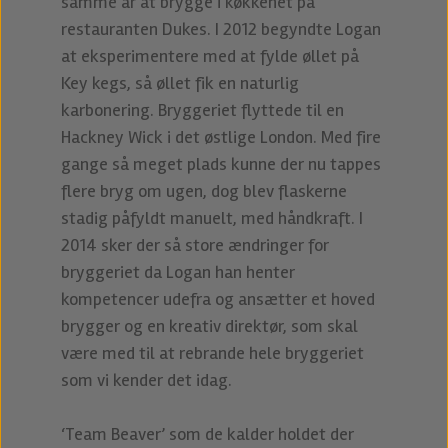
samme år at brygge i køkkenet på
restauranten Dukes. I 2012 begyndte Logan
at eksperimentere med at fylde øllet på
Key kegs, så øllet fik en naturlig
karbonering. Bryggeriet flyttede til en
Hackney Wick i det østlige London. Med fire
gange så meget plads kunne der nu tappes
flere bryg om ugen, dog blev flaskerne
stadig påfyldt manuelt, med håndkraft. I
2014 sker der så store ændringer for
bryggeriet da Logan han henter
kompetencer udefra og ansætter et hoved
brygger og en kreativ direktør, som skal
være med til at rebrande hele bryggeriet
som vi kender det idag.
‘Team Beaver’ som de kalder holdet der