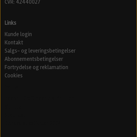
CVR: 42440027
Links
Kunde login
Kontakt
Salgs- og leveringsbetingelser
Abonnementsbetingelser
Fortrydelse og reklamation
Cookies
Venner
Beerd - Craft beer distribution
Øl blog
Specialøl
Danske ølfestivaler 2024