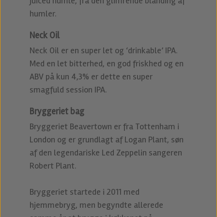
juiced humle, fra den glimrende blanding af
humler.
Neck Oil
Neck Oil er en super let og ‘drinkable’ IPA.
Med en let bitterhed, en god friskhed og en
ABV på kun 4,3% er dette en super
smagfuld session IPA.
Bryggeriet bag
Bryggeriet Beavertown er fra Tottenham i
London og er grundlagt af Logan Plant, søn
af den legendariske Led Zeppelin sangeren
Robert Plant.
Bryggeriet startede i 2011 med
hjemmebryg, men begyndte allerede