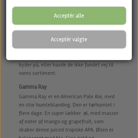
Beavertown øl
Acceptér alle
Smag på øl fra Beavertown
Acceptér valgte
Øl fra Beavertown er kendetegnet ved de
farvestrålende dåser med flotte artworks
og så er det selvsagt nogle lækre øl de
byder på, eller havde de ikke fundet vej til
vores sortiment.
Gamma Ray
Gamma Ray er en American Pale Ale, med
en stor humleblanding. Den er tørhumlet i
flere dage. En super lækker øl, med masser
af noter af mango og grapefruit, som
skaber denne juiced tropiske APA. Øllen er