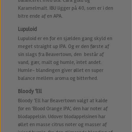
balanceret med bla. Cara gold og
Karamelmalt. IBU ligger på 40, som er i den
bitre ende af en APA.
Lupuloid
Lupuloid er en for en sjælden gang skyld en
meget straight up IPA. Og er den første af
sin slags fra Beavertown, den består af
vand, gær, malt og humle, intet andet.
Humle- blandingen giver øllet en super
balance mellem aroma og bitterhed.
Bloody ‘Ell
Bloody ‘Ell har Beavertown valgt at kalde
for en ‘Blood Orange IPA’, den har noter af
blodappelsin. Udover blodappelsinen har
øllet en masse citrus noter og masser af