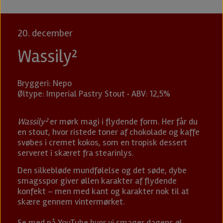
20. december
Wassily²
Bryggeri: Nepo
Øltype: Imperial Pastry Stout · ABV: 12,5%
Wassily²
er mørk magi i flydende form. Her får du
en stout, hvor ristede toner af chokolade og kaffe
svøbes i cremet kokos, som en tropisk dessert
serveret i skæret fra stearinlys.
Den silkebløde mundfølelse og det søde, dybe
smagsspor giver øllen karakter af flydende
konfekt – men med kant og karakter nok til at
skære gennem vintermørket.
Se med på YouTube hvor vi smager dagens øl