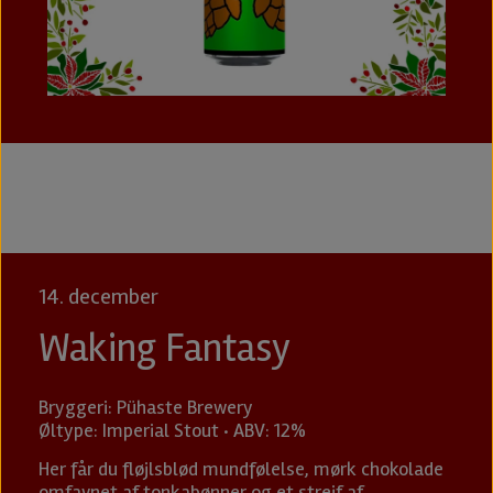
14. december
Waking Fantasy
Bryggeri: Pühaste Brewery
Øltype: Imperial Stout · ABV: 12%
Her får du fløjlsblød mundfølelse, mørk chokolade
omfavnet af tonkabønner og et strejf af