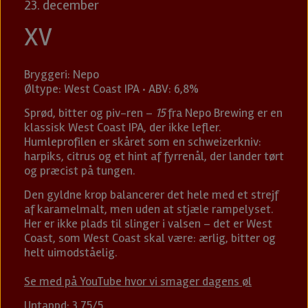
23. december
XV
Bryggeri: Nepo
Øltype: West Coast IPA · ABV: 6,8%
Sprød, bitter og piv-ren –
15
fra Nepo Brewing er en
klassisk West Coast IPA, der ikke lefler.
Humleprofilen er skåret som en schweizerkniv:
harpiks, citrus og et hint af fyrrenål, der lander tørt
og præcist på tungen.
Den gyldne krop balancerer det hele med et strejf
af karamelmalt, men uden at stjæle rampelyset.
Her er ikke plads til slinger i valsen – det er West
Coast, som West Coast skal være: ærlig, bitter og
helt uimodståelig.
Se med på YouTube hvor vi smager dagens øl
Untappd: 3.75/5