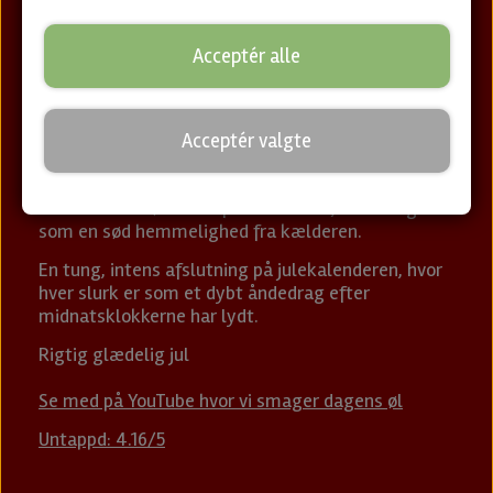
Bryggeri: Blackout Brewing
Acceptér alle
Øltype: Barrel Aged Strong Ale · ABV: 12%
Som flammerne i pejsen og duften af gran i stuen,
runder denne brandy-fadlagrede Strong Ale julen
Acceptér valgte
af med tyngde, varme og vildskab. Fyldig karamel,
tørret frugt og krydret brandy søber sig sammen i
en næsten vinøs mundfornemmelse, der smager
som en sød hemmelighed fra kælderen.
En tung, intens afslutning på julekalenderen, hvor
hver slurk er som et dybt åndedrag efter
midnatsklokkerne har lydt.
Rigtig glædelig jul
Se med på YouTube hvor vi smager dagens øl
Untappd: 4.16/5