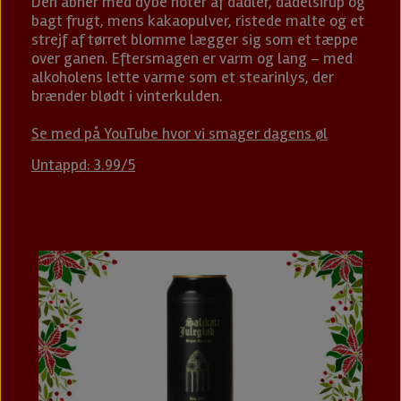
Den åbner med dybe noter af dadler, dadelsirup og
bagt frugt, mens kakaopulver, ristede malte og et
strejf af tørret blomme lægger sig som et tæppe
over ganen. Eftersmagen er varm og lang – med
alkoholens lette varme som et stearinlys, der
brænder blødt i vinterkulden.
Se med på YouTube hvor vi smager dagens øl
Untappd: 3.99/5