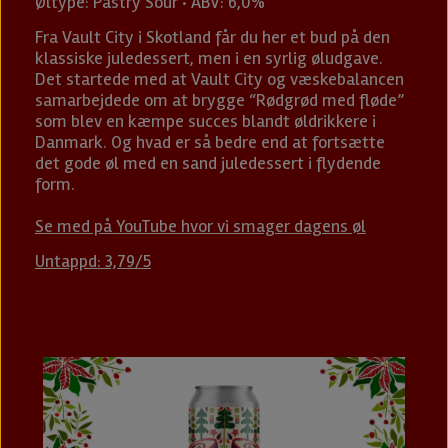
Øltype: Pastry Sour · ABV: 6,0%
Fra Vault City i Skotland får du her et bud på den
klassiske juledessert, men i en syrlig øludgave.
Det startede med at Vault City og væskebalancen
samarbejdede om at brygge “Rødgrød med fløde”
som blev en kæmpe succes blandt øldrikkere i
Danmark. Og hvad er så bedre end at fortsætte
det gode øl med en sand juledessert i flydende
form.
Se med på YouTube hvor vi smager dagens øl
Untappd: 3,79/5