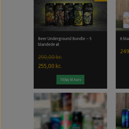
Beer Underground Bundle – 5
6 bl
blandede øl
249
290,00 kr.
255,00 kr.
Tilføj til kurv