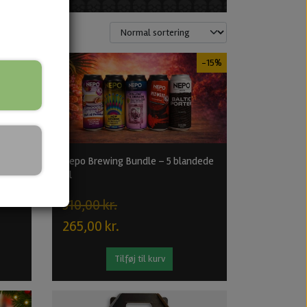
-20%
-15%
Nepo Brewing Bundle – 5 blandede
Øl
310,00 kr.
265,00 kr.
Tilføj til kurv