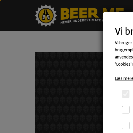
Vi b
Vi bruger
brugeropl
anvendes 
'Cookies'
Læs mere