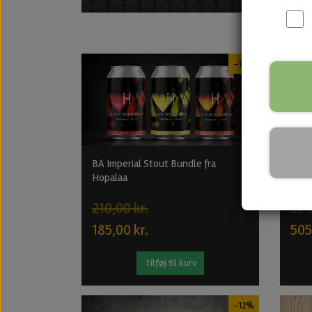
-12%
BA Imperial Stout Bundle fra
Blac
Hopalaa
Bundl
210,00 kr.
594
185,00 kr.
505
Tilføj til kurv
-12%