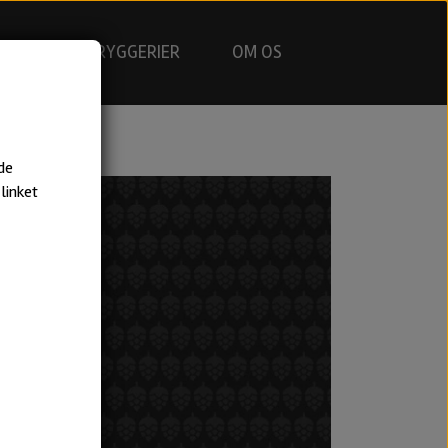
GNING
BRYGGERIER
OM OS
de
linket