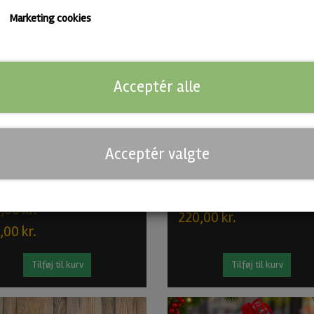
Marketing cookies
-15%
Acceptér alle
Acceptér valgte
kout Brewing Barrel Aged
Genys Bundle – 5 blandede Øl
e (6 stk.)
275,00 kr.
,00 kr.
220,00 kr.
,00 kr.
Tilføj til kurv
Tilføj til kurv