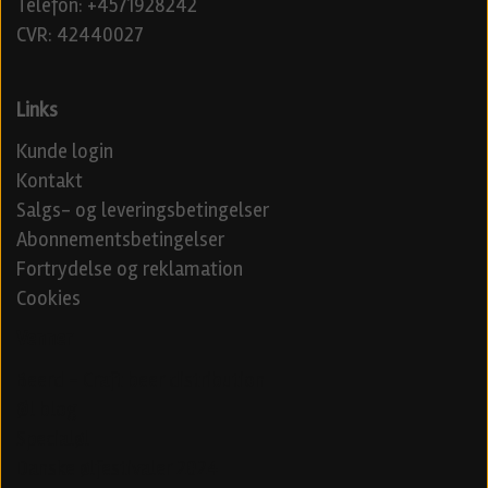
Telefon: +4571928242
CVR: 42440027
Links
Kunde login
Kontakt
Salgs- og leveringsbetingelser
Abonnementsbetingelser
Fortrydelse og reklamation
Cookies
Venner
Beerd - Craft beer distribution
Øl blog
Specialøl
Danske ølfestivaler 2024