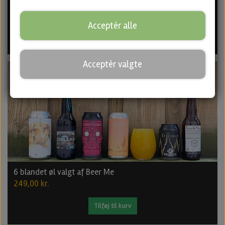
6 blandede specialøl - Den bedste julegave
249,00 kr.
Acceptér alle
Tilføj til kurv
Acceptér valgte
6 blandet øl valgt af Beer Me
249,00 kr.
Tilføj til kurv