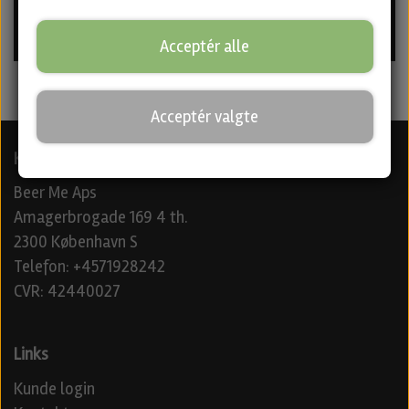
Vis vare
Acceptér alle
Acceptér valgte
Kontaktoplysninger
Beer Me Aps
Amagerbrogade 169 4 th.
2300 København S
Telefon: +4571928242
CVR: 42440027
Links
Kunde login