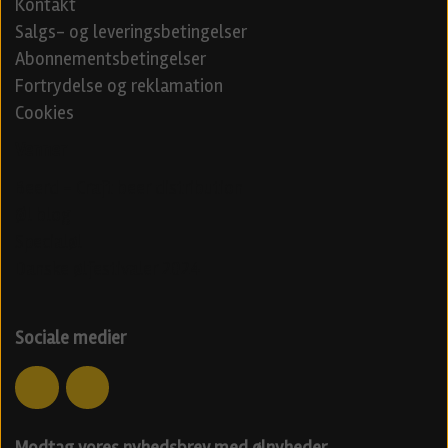
Kontakt
Salgs- og leveringsbetingelser
Abonnementsbetingelser
Fortrydelse og reklamation
Cookies
Venner
Beerd - Craft beer distribution
Øl blog
Specialøl
Danske ølfestivaler 2024
Sociale medier
Modtag vores nyhedsbrev med ølnyheder