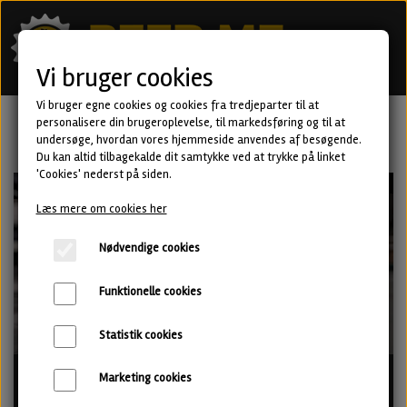
Vi bruger cookies
Vi bruger egne cookies og cookies fra tredjeparter til at
personalisere din brugeroplevelse, til markedsføring og til at
undersøge, hvordan vores hjemmeside anvendes af besøgende.
Du kan altid tilbagekalde dit samtykke ved at trykke på linket
'Cookies' nederst på siden.
Udsolgt
Læs mere om cookies her
Nødvendige cookies
Funktionelle cookies
Statistik cookies
Mad Scientist kolbe-glas
Marketing cookies
60,00 kr.