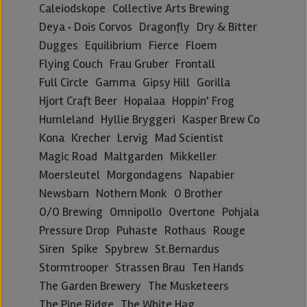
Caleiodskope
Collective Arts Brewing
Deya · Dois Corvos
Dragonfly
Dry & Bitter
Dugges
Equilibrium
Fierce
Floem
Flying Couch
Frau Gruber
Frontall
Full Circle
Gamma
Gipsy Hill
Gorilla
Hjort Craft Beer
Hopalaa
Hoppin' Frog
Humleland
Hyllie Bryggeri
Kasper Brew Co
Kona
Krecher
Lervig
Mad Scientist
Magic Road
Maltgarden
Mikkeller
Moersleutel
Morgondagens
Napabier
Newsbarn
Nothern Monk
O Brother
O/O Brewing
Omnipollo
Overtone
Pohjala
Pressure Drop
Puhaste
Rothaus
Rouge
Siren
Spike
Spybrew
St.Bernardus
Stormtrooper
Strassen Brau
Ten Hands
The Garden Brewery
The Musketeers
The Pine Ridge
The White Hag