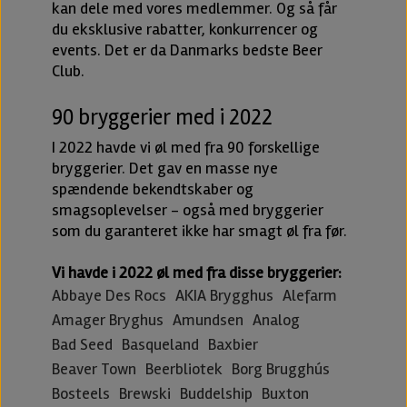
kan dele med vores medlemmer. Og så får
cheers@beer-me.dk, så hjælper vi selvfølgelig
du eksklusive rabatter, konkurrencer og
gerne med det.
events. Det er da Danmarks bedste Beer
Club.
90 bryggerier med i 2022
I 2022 havde vi øl med fra 90 forskellige
bryggerier. Det gav en masse nye
spændende bekendtskaber og
smagsoplevelser - også med bryggerier
som du garanteret ikke har smagt øl fra før.
Vi havde i 2022 øl med fra disse bryggerier:
Abbaye Des Rocs
AKIA Brygghus
Alefarm
Amager Bryghus
Amundsen
Analog
Bad Seed
Basqueland
Baxbier
Beaver Town
Beerbliotek
Borg Brugghús
Bosteels
Brewski
Buddelship
Buxton