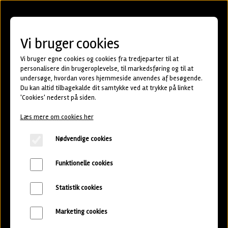
BEER ME BEER
Vi bruger cookies
CLUB
Vi bruger egne cookies og cookies fra tredjeparter til at
personalisere din brugeroplevelse, til markedsføring og til at
Kvalitetsøl fra danske og
undersøge, hvordan vores hjemmeside anvendes af besøgende.
Du kan altid tilbagekalde dit samtykke ved at trykke på linket
udenlandske mikrobryggerier
'Cookies' nederst på siden.
Læs mere om cookies her
Bliv medlem
Nødvendige cookies
Funktionelle cookies
Statistik cookies
Marketing cookies