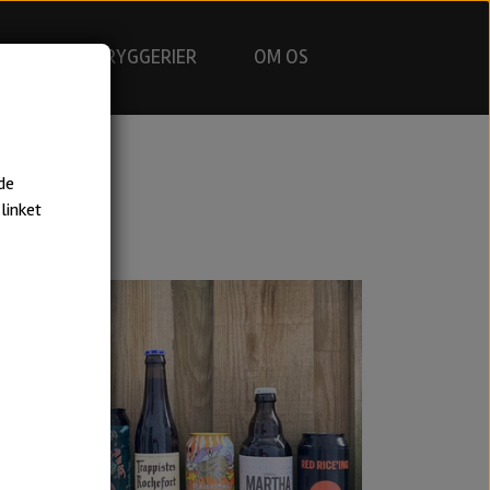
GNING
BRYGGERIER
OM OS
de
linket