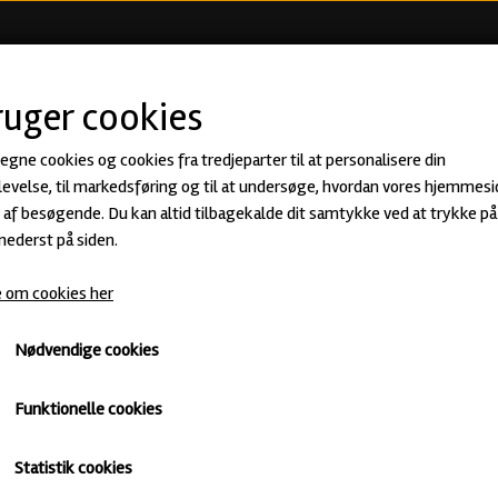
KØB ØL
BEER CLUB
ØLSMA
ruger cookies
 egne cookies og cookies fra tredjeparter til at personalisere din
landede øl - september
evelse, til markedsføring og til at undersøge, hvordan vores hjemmesi
af besøgende. Du kan altid tilbagekalde dit samtykke ved at trykke på 
 nederst på siden.
 om cookies her
 et begyndende efterår, men slet ikke en slut sommer. Vi vil først
t imod vores nye koncept med øl på månedlig basis, og vi håber I alle
Nødvendige cookies
 et indblik i hvad en blandet månedskasse i september indeholdte.
Funktionelle cookies
r perfekt til en solskinsdag, balanceret med øl der kan varme lidt på
Statistik cookies