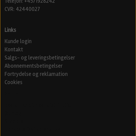
Telefon: +4571928242
CVR: 42440027
Links
Kunde login
Kontakt
Salgs- og leveringsbetingelser
Abonnementsbetingelser
Fortrydelse og reklamation
Cookies
Venner
Beerd - Craft beer distribution
Øl blog
Specialøl
Danske ølfestivaler 2024