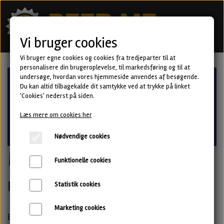
Vi bruger cookies
Vi bruger egne cookies og cookies fra tredjeparter til at
personalisere din brugeroplevelse, til markedsføring og til at
undersøge, hvordan vores hjemmeside anvendes af besøgende.
Du kan altid tilbagekalde dit samtykke ved at trykke på linket
'Cookies' nederst på siden.
Læs mere om cookies her
Nødvendige cookies
MBCC 2024
Funktionelle cookies
En uge med specialøl i København
Statistik cookies
Marketing cookies
En uge med specialøl er skudt igang i København, og