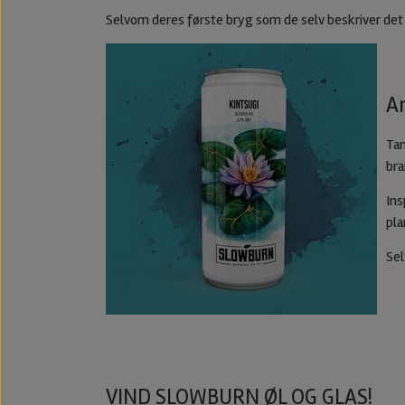
Selvom deres første bryg som de selv beskriver det v
A
Tan
bra
Ins
pla
Sel
VIND SLOWBURN ØL OG GLAS!