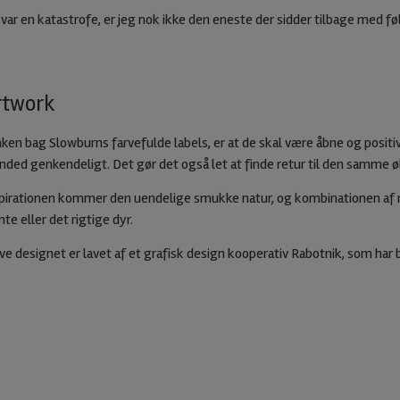
ar en katastrofe, er jeg nok ikke den eneste der sidder tilbage med fø
rtwork
ken bag Slowburns farvefulde labels, er at de skal være åbne og positiv
nded genkendeligt. Det gør det også let at finde retur til den samme øl,
pirationen kommer den uendelige smukke natur, og kombinationen af na
nte eller det rigtige dyr.
ve designet er lavet af et grafisk design kooperativ Rabotnik, som har