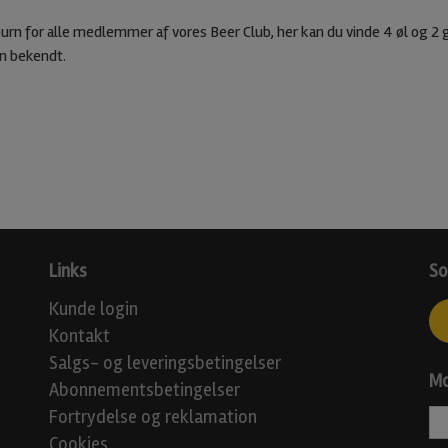
urn for alle medlemmer af vores Beer Club, her kan du vinde 4 øl og 2 
en bekendt.
Links
So
Kunde login
Kontakt
Salgs- og leveringsbetingelser
Mo
Abonnementsbetingelser
Fortrydelse og reklamation
Cookies