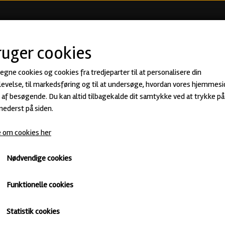
KØB ØL
BEER CLUB
ØLSMA
ruger cookies
 egne cookies og cookies fra tredjeparter til at personalisere din
evelse, til markedsføring og til at undersøge, hvordan vores hjemmesi
Slowburn er et selvstændigt, arbejder-
af besøgende. Du kan altid tilbagekalde dit samtykke ved at trykke på 
adresse i Hvidovre
 nederst på siden.
 om cookies her
f stilarter, med stor fokus på kvaliteten og 
Nødvendige cookies
ts eller humlede IPA'er, så skulle der være til
Funktionelle cookies
eamers". Amalie, som har en baggrund i kokkebranchen, og blandt ande
, men har arbejdet som brygger i Italien, inden han flyttede til Danmark
Statistik cookies
ligt stadie. Andrew er ifølge Slowburns hjemmeside ikke længere en del a
ndsat jagten efter en ny brygger.