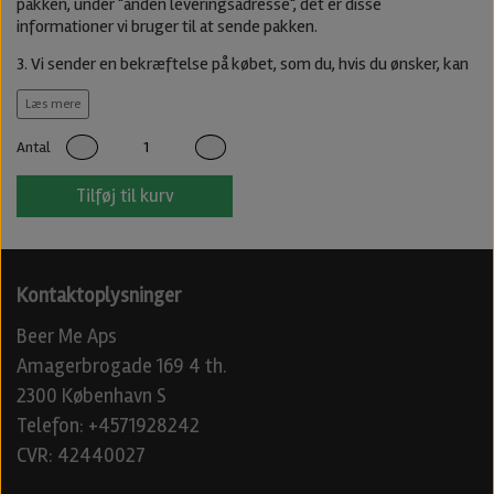
pakken, under "anden leveringsadresse", det er disse
informationer vi bruger til at sende pakken.
3. Vi sender en bekræftelse på købet, som du, hvis du ønsker, kan
bruge som gavebevis til modtageren af gaven
Læs mere
4. Vi leverer den første pakke til modtageren af gaven i starten af
næste måned. Ønsker du at modtageren skal modtagen gaven
Antal
tidligere eller senere, kan du med fordel svarer på
bekræftelsesmailen med den ønskede levering
Tilføj til kurv
Kontaktoplysninger
Beer Me Aps
Amagerbrogade 169 4 th.
2300 København S
Telefon: +4571928242
CVR: 42440027