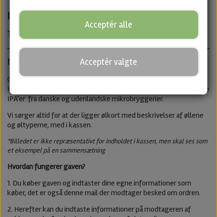
måneder
Acceptér alle
1.299,00 kr.
Nye smagsoplevelser hver måned
i tre måneder
Acceptér valgte
Giv den bedste gave til en der elsker øl. Vi leverer 10 blandede
IPA'er hver måned i tre måneder. I hver levering er der 10 velvalgte
IPA'er fra danske og udenlandske mikrobryggerier.
Vi sørger altid for at der ligger ølkort med beskrivelser af øllene
og øltyperne, med i kassen
.
*Billedet er ikke repræsentativt for indholdet i kassen, men skal ses som
et eksempel på en sammensætning
Hvordan fungerer gaven?
1. Du køber gaven og indtaster dine egne informationer som
køber, det er også denne mail der modtager besked om ordren.
2. Herefter kan du indtaste informationer på modtageren af