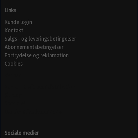
Links
Kunde login
Kontakt
Salgs- og leveringsbetingelser
Abonnementsbetingelser
Fortrydelse og reklamation
Cookies
Venner
Beerd - Craft beer distribution
Øl blog
Specialøl
Danske ølfestivaler 2024
Sociale medier