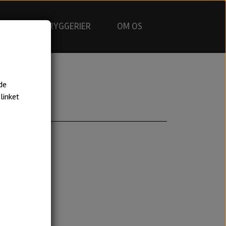
GNING
BRYGGERIER
OM OS
de
linket
e kvalitet.