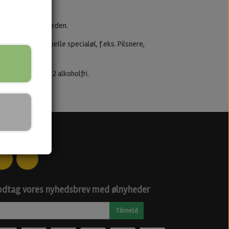
og den store ølverden.
gang med nye aktuelle specialøl, f.eks. Pilsnere,
r med alkohol og 2 alkoholfri.
ciale medier
dtag vores nyhedsbrev med ølnyheder
Tilmeld