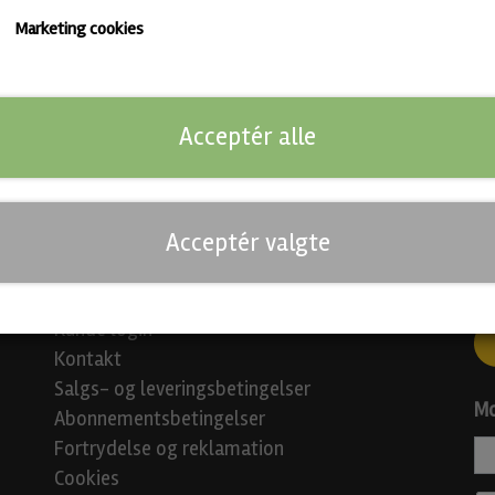
Marketing cookies
Vi blander en pakke med øl fra førende mikrobryggerier i Danmark 
Du får 8 varianter med tre af hver. Vi blander pakkerne fra gang til 
IPA'er, Hvedeøl, Sours og Mørke øl.
Acceptér alle
Hvis du vælger pakken der indeholder alkoholfri øl får du 6 variante
Acceptér valgte
Links
So
Kunde login
Kontakt
Salgs- og leveringsbetingelser
Mo
Abonnementsbetingelser
Fortrydelse og reklamation
Cookies