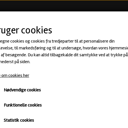
KØB ØL
BEER CLUB
ØLSMA
ruger cookies
 egne cookies og cookies fra tredjeparter til at personalisere din
Den lille fredagsbar - 24 specialøl
evelse, til markedsføring og til at undersøge, hvordan vores hjemmesi
af besøgende. Du kan altid tilbagekalde dit samtykke ved at trykke på 
1.075,00 kr.
 nederst på siden.
 om cookies her
Fyr ekstra op under fredagsbaren med 24 lækre specialøl af højest
Med eller uden alkoholfri øl
Nødvendige cookies
Uden alkoholfri øl
Med alkoholfri øl
Funktionelle cookies
Antal
Statistik cookies
Tilføj til kurv