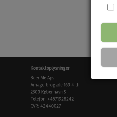
Kontaktoplysninger
Beer Me Aps
Amagerbrogade 169 4 th.
2300 København S
Telefon: +4571928242
CVR: 42440027