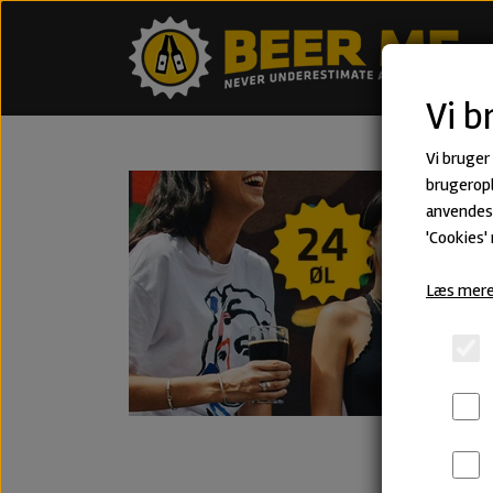
Vi b
Vi bruger
brugeropl
anvendes 
'Cookies'
Læs mere